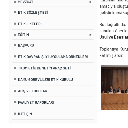
MEVZUAT
amacıyla oluştur
geliştirilmesi k
ETIK SÖZLEŞMESI
ETIK İLKELERI
Bu doğrultuda,
sunulan öneril
EĞITIM
Usul ve Esaslar
BAŞVURU
Toplantıya Kur
katılmışlardır.
ETIK DAVRANIŞ İYI UYGULAMA ÖRNEKLERI
TKGM ETIK DENETIM ARAÇ SETI
KAMU GÖREVLILERI ETIK KURULU
AFIŞ VE LOGOLAR
FAALIYET RAPORLARI
İLETIŞIM