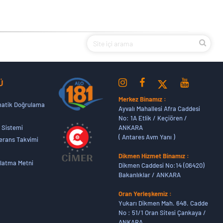
Ü
Merkez Binamız :
atik Doğrulama
Ayvalı Mahallesi Afra Caddesi
No: 1A Etlik / Keçiören /
ANKARA
 Sistemi
( Antares Avm Yanı )
erans Takvimi
Dikmen Hizmet Binamız :
latma Metni
Dikmen Caddesi No:14 (06420)
Bakanlıklar / ANKARA
Oran Yerleşkemiz :
Yukarı Dikmen Mah. 648. Cadde
No : 51/1 Oran Sitesi Çankaya /
ANKARA