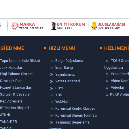
LGİ EDİNME
HIZLI MENÜ
HIZLI MEN
Tapu İşlemlerinde Dikkat
Belge Doğrulama
TKGM Otom
lecek Hususlar
İmar Barışı
Uygulaması
Bilgi Edinme Sistemi
Proje Öneri
Yayınlarımız
Stratejik Plan
Video Konf
Vefat Haberleri
Hizmet Standartları
Videolar
EBYS
Sorular & Cevaplar
KVKK Aydın
YBS
Kep Adresleri
WebMail
IP Telefon Bilgileri
Kurumsal Kimlik Klavuzu
ATKML
Kurumsal Sunum Formatı
TAKA-DER
Taşınmaz Değerleme
TAKAV
İşlemleri