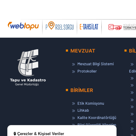
MEVZUAT
Bİ
Mevzuat Bilgi Sistemi
Protokoller
Edi
BİRİMLER
Etik Komisyonu
Lihkab
Kalite Koordinatörlüğü
Bilgi Güvenliği Yönetim
Sistemi
🔒 Çerezler & Kişisel Veriler