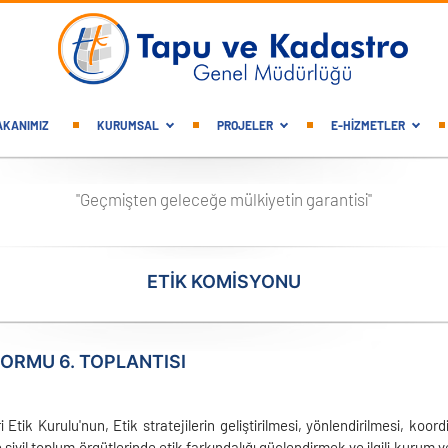
gation
AKANIMIZ
KURUMSAL
PROJELER
E-HİZMETLER
"Geçmişten geleceğe mülkiyetin garantisi"
ETIK KOMISYONU
FORMU 6. TOPLANTISI
i Etik Kurulu'nun, Etik stratejilerin geliştirilmesi, yönlendirilmesi, 
sivil toplum örgütlerinde etik farkındalığı güçlendirmek ve ilgili kurum v