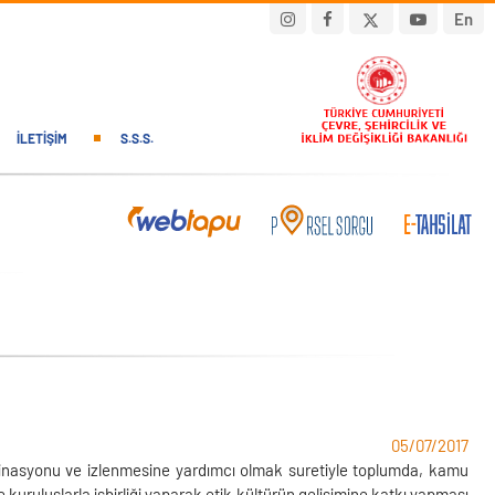
En
İLETIŞIM
S.S.S.
05/07/2017
koordinasyonu ve izlenmesine yardımcı olmak suretiyle toplumda, kamu
e kuruluşlarla işbirliği yaparak etik kültürün gelişimine katkı yapması