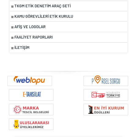
TKGM ETIK DENETIM ARAÇ SETI
KAMU GÖREVLILERI ETIK KURULU
AFIŞ VE LOGOLAR
FAALIYET RAPORLARI
İLETIŞIM