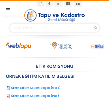
Ana içeriğe atla
Main navigation
En
ANA SAYFA
BAKANIMIZ
KURUMSAL
PROJELER
ETIK KOMISYONU
E-HİZMETLER
ÖRNEK EĞITIM KATILIM BELGESI
İLETIŞIM
Örnek Eğitim Katılım Belgesi (word)
Örnek Eğitim Katılım Belgesi (PDF)
S.S.S.