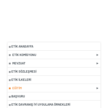
ETIK ANASAYFA
ETIK KOMISYONU
MEVZUAT
ETIK SÖZLEŞMESI
ETIK İLKELERI
EĞITIM
BAŞVURU
ETIK DAVRANIŞ İYI UYGULAMA ÖRNEKLERI