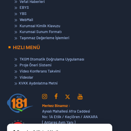
Vefat Haberleri
EBYS
YBS
WebMail
Kurumsal Kimlik Klavuzu
Kurumsal Sunum Formatı
Taşınmaz Değerleme İşlemleri
HIZLI MENÜ
TKGM Otomatik Doğrulama Uygulaması
Proje Öneri Sistemi
Video Konferans Takvimi
Videolar
KVKK Aydınlatma Metni
Merkez Binamız :
Ayvalı Mahallesi Afra Caddesi
No: 1A Etlik / Keçiören / ANKARA
( Antares Avm Yanı )