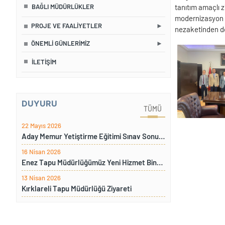
BAĞLI MÜDÜRLÜKLER
tanıtım amaçlı 
modernizasyon v
PROJE VE FAALIYETLER
nezaketinden do
ÖNEMLI GÜNLERIMIZ
İLETIŞIM
DUYURU
TÜMÜ
22 Mayıs 2026
Aday Memur Yetiştirme Eğitimi Sınav Sonuçları
16 Nisan 2026
Enez Tapu Müdürlüğümüz Yeni Hizmet Binamıza Taşınması Sebebiyle İki Gün Süre İle Hizmet Verilemeyecektir
13 Nisan 2026
Kırklareli Tapu Müdürlüğü Ziyareti