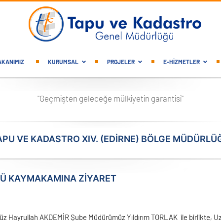
gation
AKANIMIZ
KURUMSAL
PROJELER
E-HİZMETLER
"Geçmişten geleceğe mülkiyetin garantisi"
APU VE KADASTRO XIV. (EDIRNE) BÖLGE MÜDÜRLÜ
Ü KAYMAKAMINA ZIYARET
z Hayrullah AKDEMİR Şube Müdürümüz Yıldırım TORLAK ile birlikte,