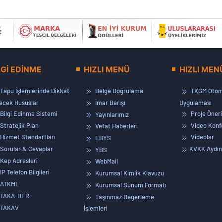
LGİ EDİNME
HIZLI MENÜ
HIZLI MEN
Tapu İşlemlerinde Dikkat
Belge Doğrulama
TKGM Otom
lecek Hususlar
İmar Barışı
Uygulaması
Bilgi Edinme Sistemi
Proje Öneri
Yayınlarımız
Stratejik Plan
Video Konf
Vefat Haberleri
Hizmet Standartları
Videolar
EBYS
Sorular & Cevaplar
KVKK Aydın
YBS
Kep Adresleri
WebMail
IP Telefon Bilgileri
Kurumsal Kimlik Klavuzu
ATKML
Kurumsal Sunum Formatı
TAKA-DER
Taşınmaz Değerleme
TAKAV
İşlemleri