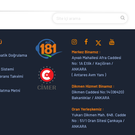
Ü
Merkez Binamız :
atik Doğrulama
Ayvalı Mahallesi Afra Caddesi
No: 1A Etlik / Keçiören /
ANKARA
 Sistemi
( Antares Avm Yanı )
erans Takvimi
Dikmen Hizmet Binamız :
latma Metni
Dikmen Caddesi No:14 (06420)
Bakanlıklar / ANKARA
Oran Yerleşkemiz :
Yukarı Dikmen Mah. 648. Cadde
No : 51/1 Oran Sitesi Çankaya /
ANKARA