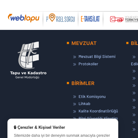
MEVZUAT
Bİ
Mevzuat Bilgi Sistemi
Protokoller
Edi
BİRİMLER
Etik Komisyonu
Lihkab
Kalite Koordinatörlüğü
Bilgi Güvenliği Yönetim
Sistemi
🔒 Çerezler & Kişisel Veriler
Basın ve Halkla İlişkiler
Sitemizde daha iyi bir deneyim sunmak amacıyla çerezler