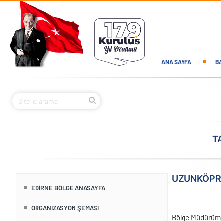
Ana içeriğe atla
Main navi
ANA SAYFA
B
T
UZUNKÖPR
EDIRNE BÖLGE ANASAYFA
ORGANIZASYON ŞEMASI
Bölge Müdürümü