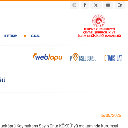
En
İLETIŞIM
S.S.S.
ĞÜ
15/05/2025
 Uzunköprü Kaymakamı Sayın Onur KÖKÇÜ’ yü makamında kurumsal