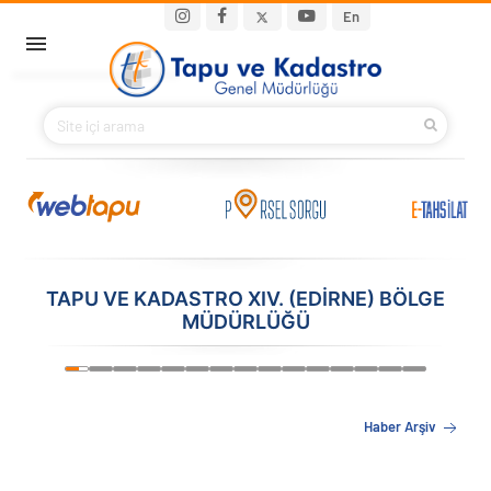
Ana içeriğe atla
Main navigation
En
ANA SAYFA
BAKANIMIZ
KURUMSAL
PROJELER
TAPU VE KADASTRO XIV. (EDIRNE) BÖLGE
MÜDÜRLÜĞÜ
E-HİZMETLER
‹
›
İLETIŞIM
Haber Arşiv
S.S.S.