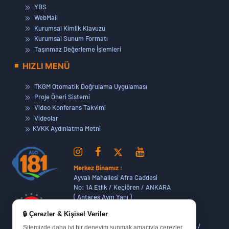
YBS
WebMail
Kurumsal Kimlik Klavuzu
Kurumsal Sunum Formatı
Taşınmaz Değerleme İşlemleri
HIZLI MENÜ
TKGM Otomatik Doğrulama Uygulaması
Proje Öneri Sistemi
Video Konferans Takvimi
Videolar
KVKK Aydınlatma Metni
Merkez Binamız :
Ayvalı Mahallesi Afra Caddesi
No: 1A Etlik / Keçiören / ANKARA
( Antares Avm Yanı )
🔒 Çerezler & Kişisel Veriler
Dikmen Hizmet Binamız :
Dikmen Caddesi No:14 (06420) Bakanlıklar /
Sitemizde daha iyi bir deneyim sunmak amacıyla çerezler