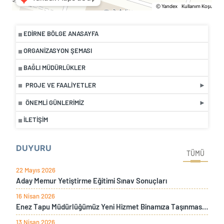
EDIRNE BÖLGE ANASAYFA
ORGANIZASYON ŞEMASI
BAĞLI MÜDÜRLÜKLER
PROJE VE FAALIYETLER
ÖNEMLI GÜNLERIMIZ
İLETIŞIM
DUYURU
TÜMÜ
22 Mayıs 2026
Aday Memur Yetiştirme Eğitimi Sınav Sonuçları
16 Nisan 2026
Enez Tapu Müdürlüğümüz Yeni Hizmet Binamıza Taşınması Sebebiyle İki Gün Süre İle Hizmet Verilemeyecektir
13 Nisan 2026