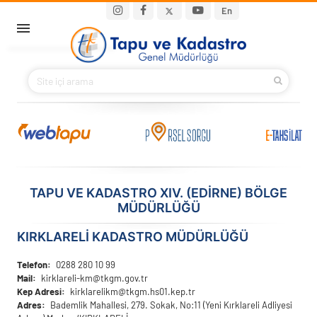
Ana içeriğe atla
Main navigation
En
ANA SAYFA
BAKANIMIZ
KURUMSAL
PROJELER
TAPU VE KADASTRO XIV. (EDIRNE) BÖLGE
MÜDÜRLÜĞÜ
E-HİZMETLER
KIRKLARELI KADASTRO MÜDÜRLÜĞÜ
İLETIŞIM
Telefon
0288 280 10 99
Mail
kirklareli-km@tkgm.gov.tr
S.S.S.
Kep Adresi
kirklarelikm@tkgm.hs01.kep.tr
Adres
Bademlik Mahallesi, 279. Sokak, No:11 (Yeni Kırklareli Adliyesi