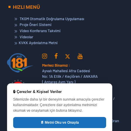
HIZLI MENÜ
TKGM Otomatik Doğrulama Uygulaması
Proje Öneri Sistemi
Video Konferans Takvimi
Videolar
KVKK Aydınlatma Metni
Merkez Binamız :
Ayvalı Mahallesi Afra Caddesi
No: 1A Etlik / Keçiören / ANKARA
( Antares Avm Yanı )
🔒 Çerezler & Kişisel Veriler
Dikmen Hizmet Binamız :
Dikmen Caddesi No:14 (06420) Bakanlıklar /
Sitemizde daha iyi bir deneyim sunmak amacıyla çerezler
ANKARA
kullanılmaktadır. Çerezlere dair aydınlatma metnimizi
okumak ve onaylamak için butona tıklayınız.
Oran Yerleşkemiz :
Yukarı Dikmen Mah. 648. Cadde No : 51/1 Oran
📄 Metni Oku ve Onayla
Sitesi Çankaya / ANKARA