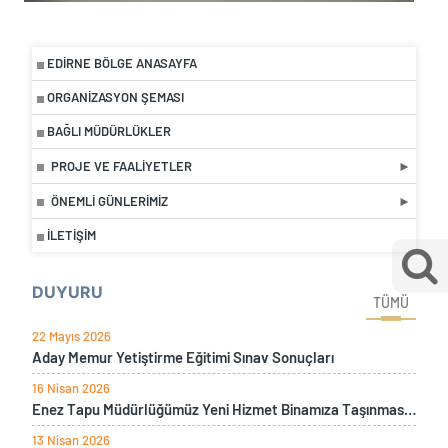
EDIRNE BÖLGE ANASAYFA
ORGANIZASYON ŞEMASI
BAĞLI MÜDÜRLÜKLER
PROJE VE FAALIYETLER
ÖNEMLI GÜNLERIMIZ
İLETIŞIM
DUYURU
TÜMÜ
22 Mayıs 2026
Aday Memur Yetiştirme Eğitimi Sınav Sonuçları
16 Nisan 2026
Enez Tapu Müdürlüğümüz Yeni Hizmet Binamıza Taşınması Sebebiyle İki Gün Süre İle Hizmet Verilemeyecektir
13 Nisan 2026