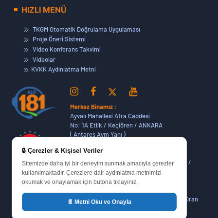
HIZLI MENÜ
TKGM Otomatik Doğrulama Uygulaması
Proje Öneri Sistemi
Video Konferans Takvimi
Videolar
KVKK Aydınlatma Metni
Merkez Binamız :
Ayvalı Mahallesi Afra Caddesi
No: 1A Etlik / Keçiören / ANKARA
( Antares Avm Yanı )
🔒 Çerezler & Kişisel Veriler
Dikmen Hizmet Binamız :
Dikmen Caddesi No:14 (06420) Bakanlıklar /
Sitemizde daha iyi bir deneyim sunmak amacıyla çerezler
ANKARA
kullanılmaktadır. Çerezlere dair aydınlatma metnimizi
okumak ve onaylamak için butona tıklayınız.
Oran Yerleşkemiz :
Yukarı Dikmen Mah. 648. Cadde No : 51/1 Oran
📄 Metni Oku ve Onayla
Sitesi Çankaya / ANKARA