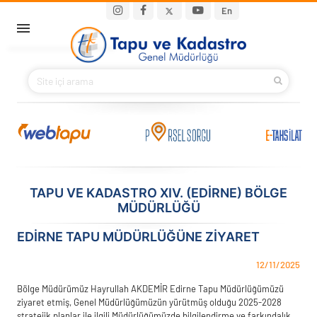
Ana içeriğe atla
Main navigation
En
ANA SAYFA
BAKANIMIZ
KURUMSAL
PROJELER
TAPU VE KADASTRO XIV. (EDIRNE) BÖLGE
MÜDÜRLÜĞÜ
E-HİZMETLER
EDIRNE TAPU MÜDÜRLÜĞÜNE ZIYARET
İLETIŞIM
12/11/2025
S.S.S.
Bölge Müdürümüz Hayrullah AKDEMİR Edirne Tapu Müdürlüğümüzü
ziyaret etmiş, Genel Müdürlüğümüzün yürütmüş olduğu 2025-2028
stratejik planlar ile ilgili Müdürlüğümüzde bilgilendirme ve farkındalık