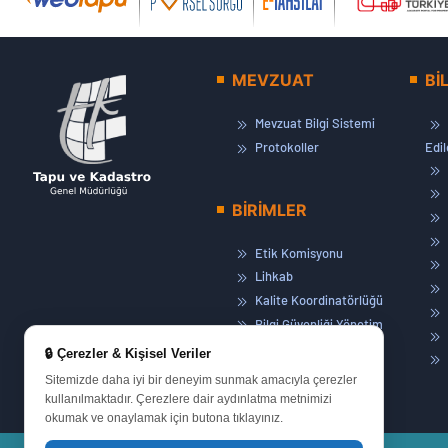
MEVZUAT
Bİ
Mevzuat Bilgi Sistemi
Protokoller
Edi
BİRİMLER
Etik Komisyonu
Lihkab
Kalite Koordinatörlüğü
Bilgi Güvenliği Yönetim
Sistemi
🔒 Çerezler & Kişisel Veriler
Basın ve Halkla İlişkiler
Sitemizde daha iyi bir deneyim sunmak amacıyla çerezler
Eğitim Müdürlüğü
kullanılmaktadır. Çerezlere dair aydınlatma metnimizi
okumak ve onaylamak için butona tıklayınız.