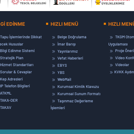
LGİ EDİNME
HIZLI MENÜ
HIZLI MEN
Tapu İşlemlerinde Dikkat
Belge Doğrulama
TKGM Otom
lecek Hususlar
İmar Barışı
Uygulaması
Bilgi Edinme Sistemi
Proje Öneri
Yayınlarımız
Stratejik Plan
Video Konf
Vefat Haberleri
Hizmet Standartları
Videolar
EBYS
Sorular & Cevaplar
KVKK Aydın
YBS
Kep Adresleri
WebMail
IP Telefon Bilgileri
Kurumsal Kimlik Klavuzu
ATKML
Kurumsal Sunum Formatı
TAKA-DER
Taşınmaz Değerleme
TAKAV
İşlemleri