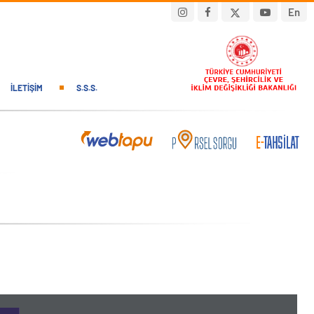
En
İLETIŞIM
S.S.S.