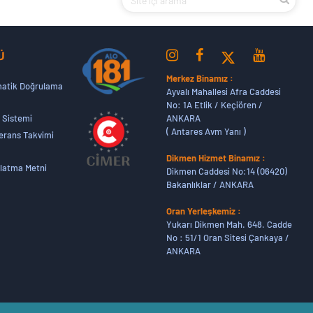
Ü
Merkez Binamız :
atik Doğrulama
Ayvalı Mahallesi Afra Caddesi
No: 1A Etlik / Keçiören /
ANKARA
 Sistemi
( Antares Avm Yanı )
erans Takvimi
Dikmen Hizmet Binamız :
latma Metni
Dikmen Caddesi No:14 (06420)
Bakanlıklar / ANKARA
Oran Yerleşkemiz :
Yukarı Dikmen Mah. 648. Cadde
No : 51/1 Oran Sitesi Çankaya /
ANKARA