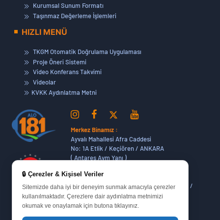
Kurumsal Sunum Formatı
Taşınmaz Değerleme İşlemleri
HIZLI MENÜ
TKGM Otomatik Doğrulama Uygulaması
Proje Öneri Sistemi
Video Konferans Takvimi
Videolar
KVKK Aydınlatma Metni
Merkez Binamız :
Ayvalı Mahallesi Afra Caddesi
No: 1A Etlik / Keçiören / ANKARA
( Antares Avm Yanı )
🔒 Çerezler & Kişisel Veriler
Dikmen Hizmet Binamız :
Dikmen Caddesi No:14 (06420) Bakanlıklar /
Sitemizde daha iyi bir deneyim sunmak amacıyla çerezler
ANKARA
kullanılmaktadır. Çerezlere dair aydınlatma metnimizi
okumak ve onaylamak için butona tıklayınız.
Oran Yerleşkemiz :