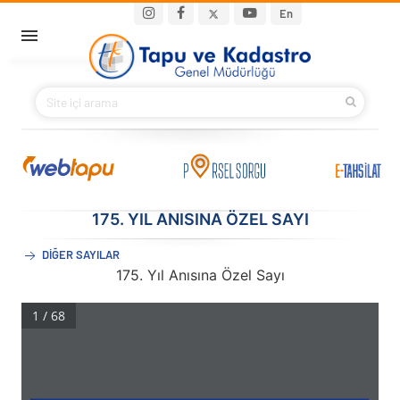
Ana içeriğe atla
Main navigation
En
ANA SAYFA
BAKANIMIZ
KURUMSAL
PROJELER
175. YIL ANISINA ÖZEL SAYI
DİĞER SAYILAR
E-HİZMETLER
175. Yıl Anısına Özel Sayı
İLETIŞIM
S.S.S.