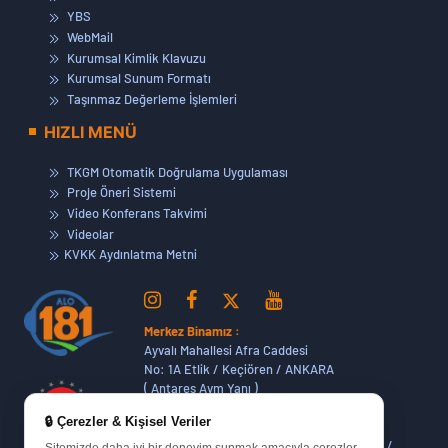
YBS
WebMail
Kurumsal Kimlik Klavuzu
Kurumsal Sunum Formatı
Taşınmaz Değerleme İşlemleri
HIZLI MENÜ
TKGM Otomatik Doğrulama Uygulaması
Proje Öneri Sistemi
Video Konferans Takvimi
Videolar
KVKK Aydınlatma Metni
Merkez Binamız :
Ayvalı Mahallesi Afra Caddesi
No: 1A Etlik / Keçiören / ANKARA
( Antares Avm Yanı )
🔒 Çerezler & Kişisel Veriler
Dikmen Hizmet Binamız :
Dikmen Caddesi No:14 (06420) Bakanlıklar /