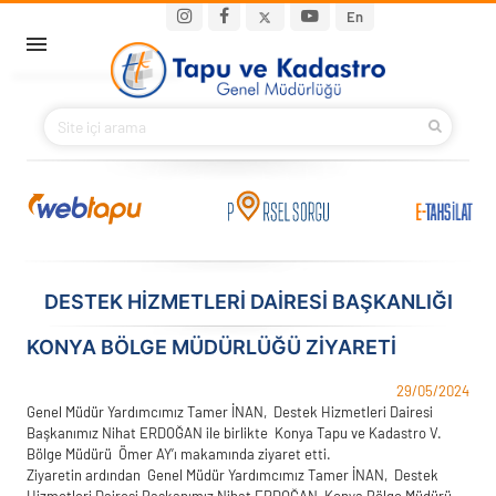
Ana içeriğe atla
Main navigation
En
ANA SAYFA
BAKANIMIZ
KURUMSAL
PROJELER
DESTEK HİZMETLERİ DAİRESİ BAŞKANLIĞI
E-HİZMETLER
KONYA BÖLGE MÜDÜRLÜĞÜ ZİYARETİ
İLETIŞIM
29/05/2024
Genel Müdür Yardımcımız Tamer İNAN, Destek Hizmetleri Dairesi
Başkanımız Nihat ERDOĞAN ile birlikte Konya Tapu ve Kadastro V.
S.S.S.
Bölge Müdürü Ömer AY’ı makamında ziyaret etti.
Ziyaretin ardından Genel Müdür Yardımcımız Tamer İNAN, Destek
Hizmetleri Dairesi Başkanımız Nihat ERDOĞAN, Konya Bölge Müdürü