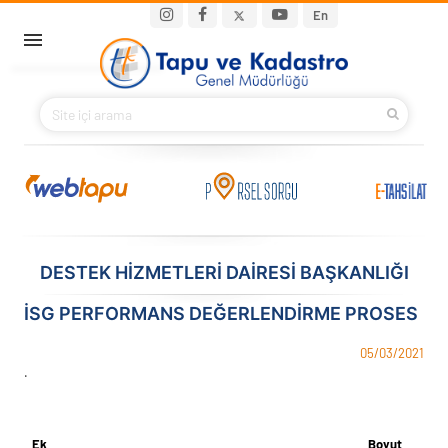
Ana içeriğe atla
Main navigation
En
ANA SAYFA
BAKANIMIZ
KURUMSAL
PROJELER
DESTEK HİZMETLERİ DAİRESİ BAŞKANLIĞI
E-HİZMETLER
İSG PERFORMANS DEĞERLENDIRME PROSES
İLETIŞIM
05/03/2021
.
S.S.S.
Ek
Boyut