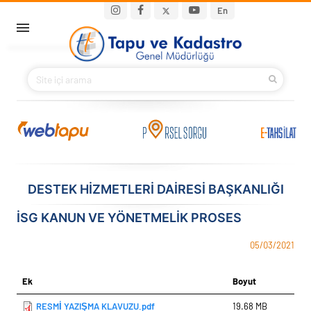
Ana içeriğe atla
Main navigation
En
ANA SAYFA
BAKANIMIZ
KURUMSAL
PROJELER
DESTEK HİZMETLERİ DAİRESİ BAŞKANLIĞI
E-HİZMETLER
İSG KANUN VE YÖNETMELİK PROSES
İLETIŞIM
05/03/2021
S.S.S.
Ek
Boyut
RESMİ YAZIŞMA KLAVUZU.pdf
19.68 MB