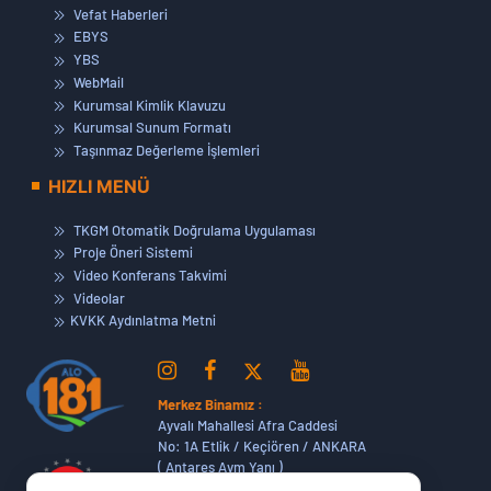
Vefat Haberleri
EBYS
YBS
WebMail
Kurumsal Kimlik Klavuzu
Kurumsal Sunum Formatı
Taşınmaz Değerleme İşlemleri
HIZLI MENÜ
TKGM Otomatik Doğrulama Uygulaması
Proje Öneri Sistemi
Video Konferans Takvimi
Videolar
KVKK Aydınlatma Metni
Merkez Binamız :
Ayvalı Mahallesi Afra Caddesi
No: 1A Etlik / Keçiören / ANKARA
( Antares Avm Yanı )