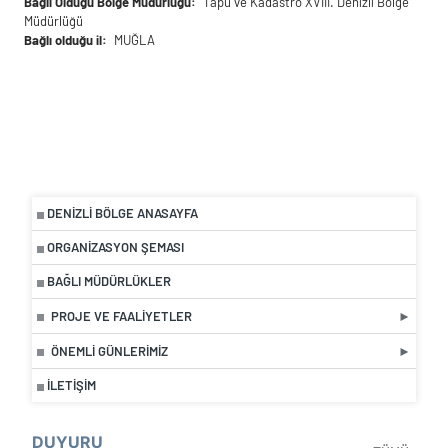
Bağlı Olduğu Bölge Müdürlüğü
Tapu ve Kadastro XVIII. Denizli Bölge
Müdürlüğü
Bağlı olduğu il
MUĞLA
DENIZLI BÖLGE ANASAYFA
ORGANIZASYON ŞEMASI
BAĞLI MÜDÜRLÜKLER
PROJE VE FAALIYETLER
ÖNEMLI GÜNLERIMIZ
İLETIŞIM
DUYURU