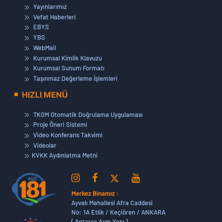
Yayınlarımız
Vefat Haberleri
EBYS
YBS
WebMail
Kurumsal Kimlik Klavuzu
Kurumsal Sunum Formatı
Taşınmaz Değerleme İşlemleri
HIZLI MENÜ
TKGM Otomatik Doğrulama Uygulaması
Proje Öneri Sistemi
Video Konferans Takvimi
Videolar
KVKK Aydınlatma Metni
Merkez Binamız :
Ayvalı Mahallesi Afra Caddesi
No: 1A Etlik / Keçiören / ANKARA
( Antares Avm Yanı )