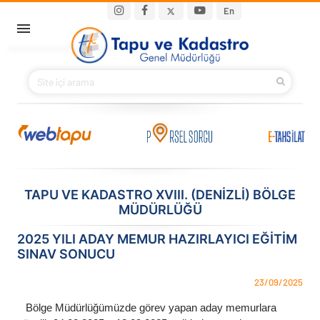
Ana içeriğe atla
Main navigation
En
ANA SAYFA
BAKANIMIZ
KURUMSAL
PROJELER
TAPU VE KADASTRO XVIII. (DENIZLI) BÖLGE
MÜDÜRLÜĞÜ
E-HİZMETLER
2025 YILI ADAY MEMUR HAZIRLAYICI EĞITIM
İLETIŞIM
SINAV SONUCU
S.S.S.
23/09/2025
Bölge Müdürlüğümüzde görev yapan aday memurlara