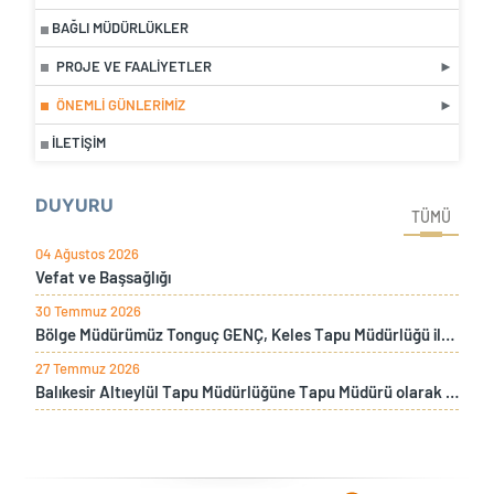
BAĞLI MÜDÜRLÜKLER
PROJE VE FAALIYETLER
ÖNEMLI GÜNLERIMIZ
İLETIŞIM
DUYURU
TÜMÜ
04 Ağustos 2026
Vefat ve Başsağlığı
30 Temmuz 2026
Bölge Müdürümüz Tonguç GENÇ, Keles Tapu Müdürlüğü ile Keles Kaymakamı Burak Bozkurt Gürses’i ziyaret etti.
27 Temmuz 2026
Balıkesir Altıeylül Tapu Müdürlüğüne Tapu Müdürü olarak tayini çıkan Faysal Kanat için veda yemeği düzenlendi.