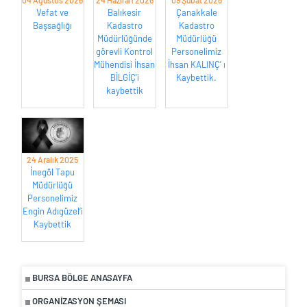
04 Ağustos 2026
24 Haziran 2026
09 Şubat 2026
Vefat ve
Balıkesir
Çanakkale
Başsağlığı
Kadastro
Kadastro
Müdürlüğünde
Müdürlüğü
görevli Kontrol
Personelimiz
Mühendisi İhsan
İhsan KALINÇ’ ı
BİLGİÇ'i
Kaybettik.
kaybettik
24 Aralık 2025
İnegöl Tapu
Müdürlüğü
Personelimiz
Engin Adıgüzel’i
Kaybettik
BURSA BÖLGE ANASAYFA
ORGANIZASYON ŞEMASI