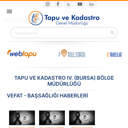
Ana içeriğe atla
Main navigation
En
ANA SAYFA
BAKANIMIZ
KURUMSAL
PROJELER
TAPU VE KADASTRO IV. (BURSA) BÖLGE
MÜDÜRLÜĞÜ
E-HİZMETLER
VEFAT - BAŞSAĞLIĞI HABERLERİ
İLETIŞIM
S.S.S.