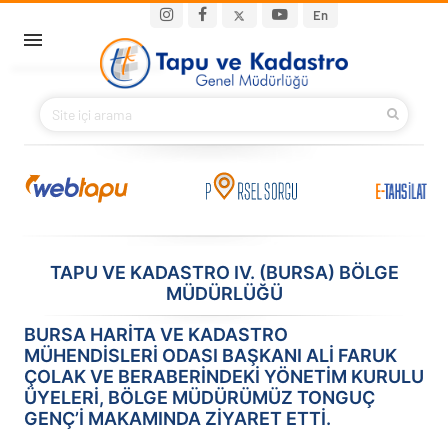
Ana içeriğe atla
Main navigation
En
ANA SAYFA
BAKANIMIZ
KURUMSAL
PROJELER
TAPU VE KADASTRO IV. (BURSA) BÖLGE
MÜDÜRLÜĞÜ
E-HİZMETLER
BURSA HARITA VE KADASTRO
İLETIŞIM
MÜHENDISLERI ODASI BAŞKANI ALI FARUK
ÇOLAK VE BERABERINDEKI YÖNETIM KURULU
S.S.S.
ÜYELERI, BÖLGE MÜDÜRÜMÜZ TONGUÇ
GENÇ’I MAKAMINDA ZIYARET ETTI.