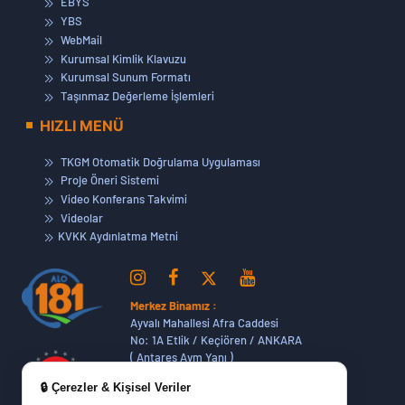
EBYS
YBS
WebMail
Kurumsal Kimlik Klavuzu
Kurumsal Sunum Formatı
Taşınmaz Değerleme İşlemleri
HIZLI MENÜ
TKGM Otomatik Doğrulama Uygulaması
Proje Öneri Sistemi
Video Konferans Takvimi
Videolar
KVKK Aydınlatma Metni
Merkez Binamız :
Ayvalı Mahallesi Afra Caddesi
No: 1A Etlik / Keçiören / ANKARA
( Antares Avm Yanı )
🔒 Çerezler & Kişisel Veriler
Dikmen Hizmet Binamız :