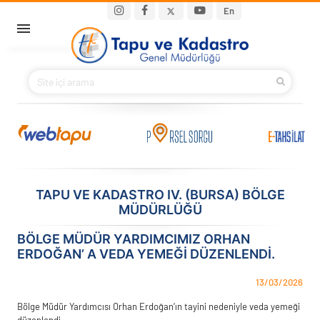
Ana içeriğe atla
Main navigation
En
ANA SAYFA
BAKANIMIZ
KURUMSAL
PROJELER
TAPU VE KADASTRO IV. (BURSA) BÖLGE
MÜDÜRLÜĞÜ
E-HİZMETLER
BÖLGE MÜDÜR YARDIMCIMIZ ORHAN
İLETIŞIM
ERDOĞAN’ A VEDA YEMEĞI DÜZENLENDI.
S.S.S.
13/03/2026
Bölge Müdür Yardımcısı Orhan Erdoğan’ın tayini nedeniyle veda yemeği
düzenlendi.