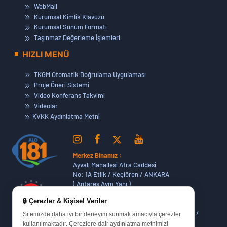
WebMail
Kurumsal Kimlik Klavuzu
Kurumsal Sunum Formatı
Taşınmaz Değerleme İşlemleri
HIZLI MENÜ
TKGM Otomatik Doğrulama Uygulaması
Proje Öneri Sistemi
Video Konferans Takvimi
Videolar
KVKK Aydınlatma Metni
Merkez Binamız :
Ayvalı Mahallesi Afra Caddesi
No: 1A Etlik / Keçiören / ANKARA
( Antares Avm Yanı )
🔒 Çerezler & Kişisel Veriler
Dikmen Hizmet Binamız :
Dikmen Caddesi No:14 (06420) Bakanlıklar /
Sitemizde daha iyi bir deneyim sunmak amacıyla çerezler
ANKARA
kullanılmaktadır. Çerezlere dair aydınlatma metnimizi