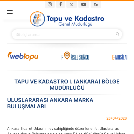
Ana içeriğe atla
Main navigation
En
ANA SAYFA
BAKANIMIZ
KURUMSAL
PROJELER
TAPU VE KADASTRO I. (ANKARA) BÖLGE
MÜDÜRLÜĞÜ
E-HİZMETLER
ULUSLARARASI ANKARA MARKA
İLETIŞIM
BULUŞMALARI
S.S.S.
28/04/2026
Ankara Ticaret Odası'nın ev sahipliğinde düzenlenen 5. Uluslararası
Ankara Marka Buluşmaları'nın açılışına Bölge Müdürümüz Sayın Hakan