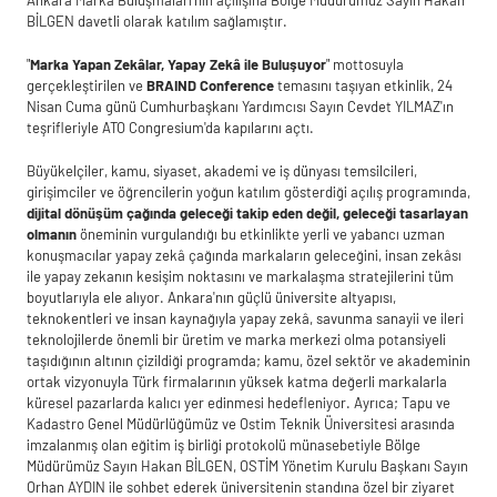
BİLGEN davetli olarak katılım sağlamıştır.
"
Marka Yapan Zekâlar, Yapay Zekâ ile Buluşuyor
" mottosuyla
gerçekleştirilen ve
BRAIND Conference
temasını taşıyan etkinlik, 24
Nisan Cuma günü Cumhurbaşkanı Yardımcısı Sayın Cevdet YILMAZ'ın
teşrifleriyle ATO Congresium'da kapılarını açtı.
Büyükelçiler, kamu, siyaset, akademi ve iş dünyası temsilcileri,
girişimciler ve öğrencilerin yoğun katılım gösterdiği açılış programında,
dijital dönüşüm çağında geleceği takip eden değil, geleceği tasarlayan
olmanın
öneminin vurgulandığı bu etkinlikte yerli ve yabancı uzman
konuşmacılar yapay zekâ çağında markaların geleceğini, insan zekâsı
ile yapay zekanın kesişim noktasını ve markalaşma stratejilerini tüm
boyutlarıyla ele alıyor. Ankara'nın güçlü üniversite altyapısı,
teknokentleri ve insan kaynağıyla yapay zekâ, savunma sanayii ve ileri
teknolojilerde önemli bir üretim ve marka merkezi olma potansiyeli
taşıdığının altının çizildiği programda; kamu, özel sektör ve akademinin
ortak vizyonuyla Türk firmalarının yüksek katma değerli markalarla
küresel pazarlarda kalıcı yer edinmesi hedefleniyor. Ayrıca; Tapu ve
Kadastro Genel Müdürlüğümüz ve Ostim Teknik Üniversitesi arasında
imzalanmış olan eğitim iş birliği protokolü münasebetiyle Bölge
Müdürümüz Sayın Hakan BİLGEN, OSTİM Yönetim Kurulu Başkanı Sayın
Orhan AYDIN ile sohbet ederek üniversitenin standına özel bir ziyaret