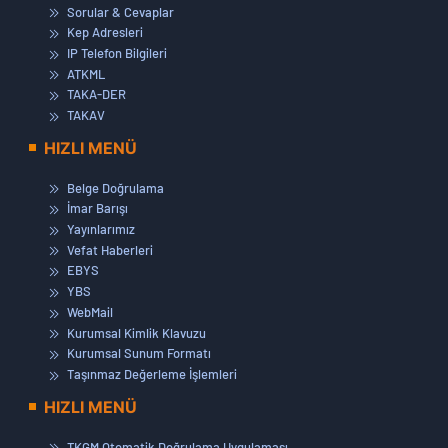
Sorular & Cevaplar
Kep Adresleri
IP Telefon Bilgileri
ATKML
TAKA-DER
TAKAV
HIZLI MENÜ
Belge Doğrulama
İmar Barışı
Yayınlarımız
Vefat Haberleri
EBYS
YBS
WebMail
Kurumsal Kimlik Klavuzu
Kurumsal Sunum Formatı
Taşınmaz Değerleme İşlemleri
HIZLI MENÜ
TKGM Otomatik Doğrulama Uygulaması