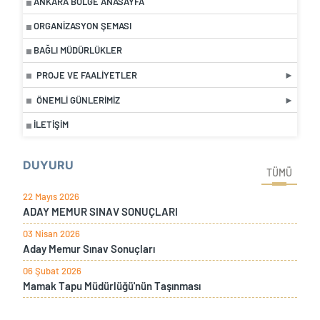
ANKARA BÖLGE ANASAYFA
ORGANIZASYON ŞEMASI
BAĞLI MÜDÜRLÜKLER
PROJE VE FAALIYETLER
ÖNEMLI GÜNLERIMIZ
İLETIŞIM
DUYURU
TÜMÜ
22 Mayıs 2026
ADAY MEMUR SINAV SONUÇLARI
03 Nisan 2026
Aday Memur Sınav Sonuçları
06 Şubat 2026
Mamak Tapu Müdürlüğü'nün Taşınması