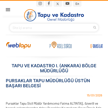
Ana içeriğe atla
Main navigation
En
ANA SAYFA
BAKANIMIZ
KURUMSAL
PROJELER
TAPU VE KADASTRO I. (ANKARA) BÖLGE
MÜDÜRLÜĞÜ
E-HİZMETLER
PURSAKLAR TAPU MÜDÜRLÜĞÜ ÜSTÜN
İLETIŞIM
BAŞARI BELGESI
S.S.S.
15/01/2026
Pursaklar Tapu Sicil Müdür Yardımcımız Fatma ALTINTAŞ, özverili ve
başarılı çalışmalarından dolayı Pursaklar Kaymakamı Sayın Üzeyir Aziz