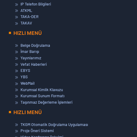
IP Telefon Bilgileri
ATKML
TAKA-DER
TAKAV
HIZLI MENÜ
Belge Doğrulama
İmar Barışı
Yayınlarımız
Vefat Haberleri
EBYS
YBS
WebMail
Kurumsal Kimlik Klavuzu
Kurumsal Sunum Formatı
Taşınmaz Değerleme İşlemleri
HIZLI MENÜ
TKGM Otomatik Doğrulama Uygulaması
Proje Öneri Sistemi
Video Konferans Takvimi