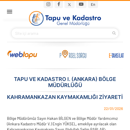
Ana içeriğe atla
Main navigation
En
ANA SAYFA
BAKANIMIZ
KURUMSAL
PROJELER
TAPU VE KADASTRO I. (ANKARA) BÖLGE
MÜDÜRLÜĞÜ
E-HİZMETLER
KAHRAMANKAZAN KAYMAKAMLIĞI ZIYARETI
İLETIŞIM
22/01/2026
S.S.S.
Bölge Müdürümüz Sayın Hakan BİLGEN ve Bölge Müdür Yardımcımız
(Ankara Kadastro Müdür V.) Engin YÜKSEL, emekliye ayrılacak olan
Kahramankazan Kaymakamı Sayın Abdullah Selim PARLAR'ı