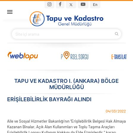
Ana içeriğe atla
Main navigation
En
ANA SAYFA
BAKANIMIZ
KURUMSAL
PROJELER
TAPU VE KADASTRO I. (ANKARA) BÖLGE
MÜDÜRLÜĞÜ
E-HİZMETLER
ERİŞİLEBİLİRLİK BAYRAĞI ALINDI
İLETIŞIM
04/03/2022
S.S.S.
Aile ve Sosyal Hizmetler Bakanlığı’nın “Erişilebilirlik Belgesi Hak Almaya
Kazanan Binalar, Açık Alan Kullanımları ve Toplu Taşıma Araçları
Erişilebilirlik Logosu Kullanım Hakkını da Elde Etmişlerdir.’’ kararı