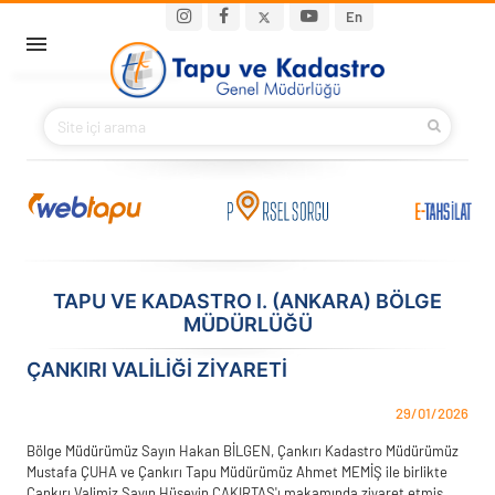
Ana içeriğe atla
Main navigation
En
ANA SAYFA
BAKANIMIZ
KURUMSAL
PROJELER
TAPU VE KADASTRO I. (ANKARA) BÖLGE
MÜDÜRLÜĞÜ
E-HİZMETLER
ÇANKIRI VALILIĞI ZIYARETI
İLETIŞIM
29/01/2026
S.S.S.
Bölge Müdürümüz Sayın Hakan BİLGEN, Çankırı Kadastro Müdürümüz
Mustafa ÇUHA ve Çankırı Tapu Müdürümüz Ahmet MEMİŞ ile birlikte
Çankırı Valimiz Sayın Hüseyin ÇAKIRTAŞ'ı makamında ziyaret etmiş,