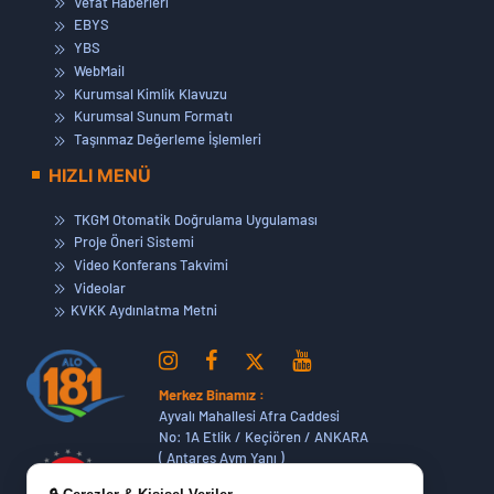
Vefat Haberleri
EBYS
YBS
WebMail
Kurumsal Kimlik Klavuzu
Kurumsal Sunum Formatı
Taşınmaz Değerleme İşlemleri
HIZLI MENÜ
TKGM Otomatik Doğrulama Uygulaması
Proje Öneri Sistemi
Video Konferans Takvimi
Videolar
KVKK Aydınlatma Metni
Merkez Binamız :
Ayvalı Mahallesi Afra Caddesi
No: 1A Etlik / Keçiören / ANKARA
( Antares Avm Yanı )