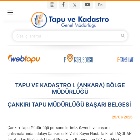
Ana içeriğe atla
Main navigation
En
ANA SAYFA
BAKANIMIZ
KURUMSAL
PROJELER
TAPU VE KADASTRO I. (ANKARA) BÖLGE
MÜDÜRLÜĞÜ
E-HİZMETLER
ÇANKIRI TAPU MÜDÜRLÜĞÜ BAŞARI BELGESI
İLETIŞIM
29/01/2026
S.S.S.
Çankırı Tapu Müdürlüğü personellerimiz, özverili ve başarılı
çalışmalarından dolayı Çankırı eski Valisi Sayın Mustafa Fırat TAŞOLAR
tarafından 657 sayılı Devlet Memurları Kanununun 122. maddesi