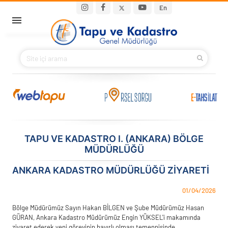
Ana içeriğe atla
Main navigation
En
ANA SAYFA
BAKANIMIZ
KURUMSAL
PROJELER
TAPU VE KADASTRO I. (ANKARA) BÖLGE
MÜDÜRLÜĞÜ
E-HİZMETLER
ANKARA KADASTRO MÜDÜRLÜĞÜ ZIYARETI
İLETIŞIM
01/04/2026
S.S.S.
Bölge Müdürümüz Sayın Hakan BİLGEN ve Şube Müdürümüz Hasan
GÜRAN, Ankara Kadastro Müdürümüz Engin YÜKSEL'i makamında
ziyaret ederek yeni görevinin hayırlı olması temennisinde