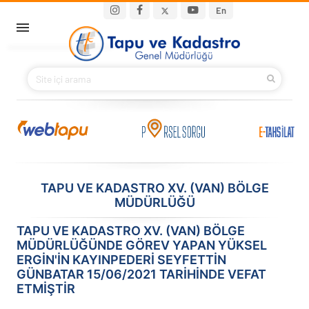
Ana içeriğe atla
Main navigation
En
ANA SAYFA
BAKANIMIZ
KURUMSAL
PROJELER
TAPU VE KADASTRO XV. (VAN) BÖLGE
MÜDÜRLÜĞÜ
E-HİZMETLER
TAPU VE KADASTRO XV. (VAN) BÖLGE
İLETIŞIM
MÜDÜRLÜĞÜNDE GÖREV YAPAN YÜKSEL
ERGİN'IN KAYINPEDERI SEYFETTIN
S.S.S.
GÜNBATAR 15/06/2021 TARIHINDE VEFAT
ETMIŞTIR