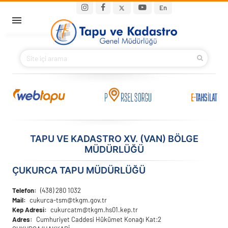
Ana içeriğe atla
Main navigation
En
ANA SAYFA
BAKANIMIZ
KURUMSAL
PROJELER
TAPU VE KADASTRO XV. (VAN) BÖLGE
MÜDÜRLÜĞÜ
E-HİZMETLER
ÇUKURCA TAPU MÜDÜRLÜĞÜ
İLETIŞIM
Telefon
(438) 280 1032
Mail
cukurca-tsm@tkgm.gov.tr
S.S.S.
Kep Adresi
cukurcatm@tkgm.hs01.kep.tr
Adres
Cumhuriyet Caddesi Hükümet Konağı Kat:2