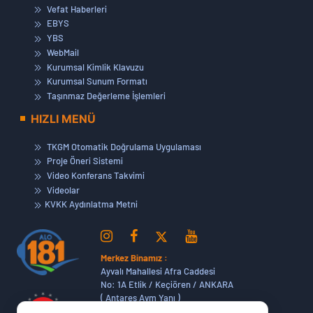
Vefat Haberleri
EBYS
YBS
WebMail
Kurumsal Kimlik Klavuzu
Kurumsal Sunum Formatı
Taşınmaz Değerleme İşlemleri
HIZLI MENÜ
TKGM Otomatik Doğrulama Uygulaması
Proje Öneri Sistemi
Video Konferans Takvimi
Videolar
KVKK Aydınlatma Metni
Merkez Binamız :
Ayvalı Mahallesi Afra Caddesi
No: 1A Etlik / Keçiören / ANKARA
( Antares Avm Yanı )