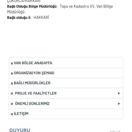
ÇUKURCA/HAKKARİ
Bağlı Olduğu Bölge Müdürlüğü
Tapu ve Kadastro XV. Van Bölge
Müdürlüğü
Bağlı olduğu il
HAKKARİ
VAN BÖLGE ANASAYFA
ORGANIZASYON ŞEMASI
BAĞLI MÜDÜRLÜKLER
PROJE VE FAALIYETLER
ÖNEMLI GÜNLERIMIZ
İLETIŞIM
DUYURU