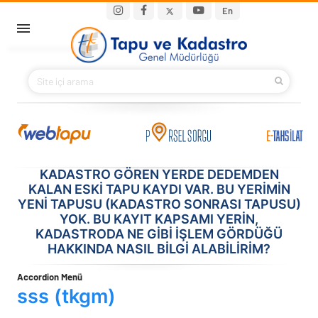
Ana içeriğe atla
Main navigation
En
ANA SAYFA
BAKANIMIZ
KURUMSAL
PROJELER
KADASTRO GÖREN YERDE DEDEMDEN
KALAN ESKI TAPU KAYDI VAR. BU YERIMIN
YENI TAPUSU (KADASTRO SONRASI TAPUSU)
E-HİZMETLER
YOK. BU KAYIT KAPSAMI YERIN,
KADASTRODA NE GIBI IŞLEM GÖRDÜĞÜ
İLETIŞIM
HAKKINDA NASIL BILGI ALABILIRIM?
Accordion Menü
S.S.S.
sss (tkgm)