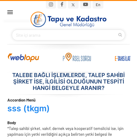
Ana içeriğe atla
Main navigation
En
ANA SAYFA
BAKANIMIZ
KURUMSAL
PROJELER
TALEBE BAĞLI IŞLEMLERDE, TALEP SAHIBI
ŞIRKET ISE, ILGILISI OLDUĞUNUN TESPITI
HANGI BELGEYLE ARANIR?
E-HİZMETLER
Accordion Menü
İLETIŞIM
sss (tkgm)
S.S.S.
Body
*Talep sahibi şirket, vakıf, dernek veya kooperatif temsilcisi ise, işin
yapılması için yetki verildiğini açıkça belirten yetki belgesi ile