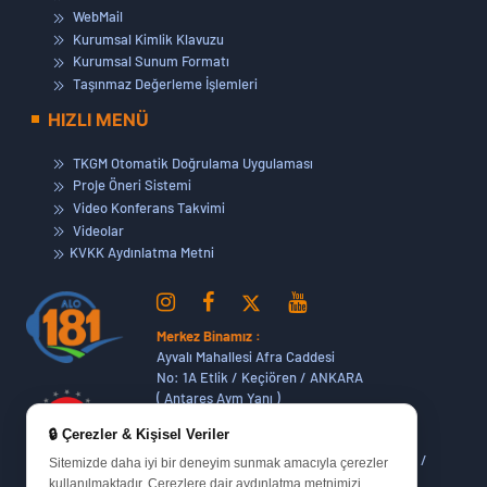
WebMail
Kurumsal Kimlik Klavuzu
Kurumsal Sunum Formatı
Taşınmaz Değerleme İşlemleri
HIZLI MENÜ
TKGM Otomatik Doğrulama Uygulaması
Proje Öneri Sistemi
Video Konferans Takvimi
Videolar
KVKK Aydınlatma Metni
Merkez Binamız :
Ayvalı Mahallesi Afra Caddesi
No: 1A Etlik / Keçiören / ANKARA
( Antares Avm Yanı )
🔒 Çerezler & Kişisel Veriler
Dikmen Hizmet Binamız :
Dikmen Caddesi No:14 (06420) Bakanlıklar /
Sitemizde daha iyi bir deneyim sunmak amacıyla çerezler
ANKARA
kullanılmaktadır. Çerezlere dair aydınlatma metnimizi