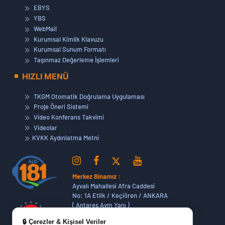
EBYS
YBS
WebMail
Kurumsal Kimlik Klavuzu
Kurumsal Sunum Formatı
Taşınmaz Değerleme İşlemleri
HIZLI MENÜ
TKGM Otomatik Doğrulama Uygulaması
Proje Öneri Sistemi
Video Konferans Takvimi
Videolar
KVKK Aydınlatma Metni
Merkez Binamız :
Ayvalı Mahallesi Afra Caddesi
No: 1A Etlik / Keçiören / ANKARA
( Antares Avm Yanı )
🔒 Çerezler & Kişisel Veriler
Dikmen Hizmet Binamız :