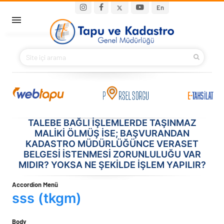
Ana içeriğe atla
Main navigation
En
ANA SAYFA
BAKANIMIZ
KURUMSAL
PROJELER
TALEBE BAĞLI IŞLEMLERDE TAŞINMAZ
MALIKI ÖLMÜŞ ISE; BAŞVURANDAN
KADASTRO MÜDÜRLÜĞÜNCE VERASET
E-HİZMETLER
BELGESI ISTENMESI ZORUNLULUĞU VAR
MIDIR? YOKSA NE ŞEKILDE IŞLEM YAPILIR?
İLETIŞIM
Accordion Menü
sss (tkgm)
S.S.S.
Body