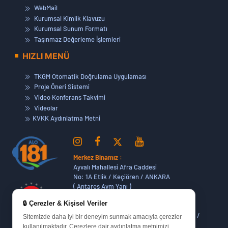
WebMail
Kurumsal Kimlik Klavuzu
Kurumsal Sunum Formatı
Taşınmaz Değerleme İşlemleri
HIZLI MENÜ
TKGM Otomatik Doğrulama Uygulaması
Proje Öneri Sistemi
Video Konferans Takvimi
Videolar
KVKK Aydınlatma Metni
Merkez Binamız :
Ayvalı Mahallesi Afra Caddesi
No: 1A Etlik / Keçiören / ANKARA
( Antares Avm Yanı )
🔒 Çerezler & Kişisel Veriler
Dikmen Hizmet Binamız :
Dikmen Caddesi No:14 (06420) Bakanlıklar /
Sitemizde daha iyi bir deneyim sunmak amacıyla çerezler
ANKARA
kullanılmaktadır. Çerezlere dair aydınlatma metnimizi