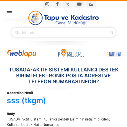
Ana içeriğe atla
Main navigation
En
ANA SAYFA
BAKANIMIZ
KURUMSAL
PROJELER
TUSAGA-AKTIF SISTEMI KULLANICI DESTEK
BIRIMI ELEKTRONIK POSTA ADRESI VE
TELEFON NUMARASI NEDIR?
E-HİZMETLER
Accordion Menü
İLETIŞIM
sss (tkgm)
S.S.S.
Body
TUSAGA-Aktif Sistemi Kullanıcı Destek Biriminin iletişim bilgileri;
Kullanıcı Destek Hattı Numarası: