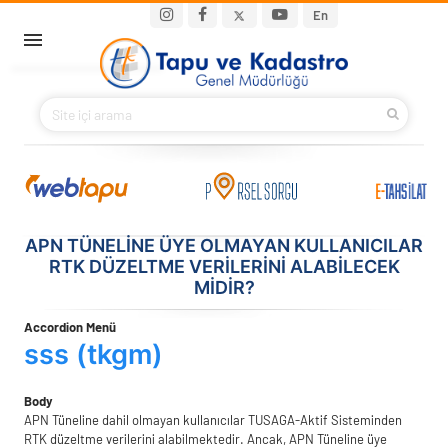
Ana içeriğe atla
Main navigation
En
ANA SAYFA
BAKANIMIZ
KURUMSAL
APN TÜNELINE ÜYE OLMAYAN KULLANICILAR
PROJELER
RTK DÜZELTME VERILERINI ALABILECEK
MIDIR?
E-HİZMETLER
Accordion Menü
İLETIŞIM
sss (tkgm)
S.S.S.
Body
APN Tüneline dahil olmayan kullanıcılar TUSAGA-Aktif Sisteminden
RTK düzeltme verilerini alabilmektedir. Ancak, APN Tüneline üye