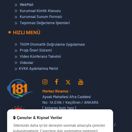
WebMail
Kurumsal Kimlik Klavuzu
Kurumsal Sunum Formatı
Taşınmaz Değerleme İşlemleri
HIZLI MENÜ
TKGM Otomatik Doğrulama Uygulaması
Proje Öneri Sistemi
Video Konferans Takvimi
Videolar
KVKK Aydınlatma Metni
Merkez Binamız :
Ayvalı Mahallesi Afra Caddesi
No: 1A Etlik / Keçiören / ANKARA
( Antares Avm Yanı )
🔒 Çerezler & Kişisel Veriler
Dikmen Hizmet Binamız :
Dikmen Caddesi No:14 (06420) Bakanlıklar /
Sitemizde daha iyi bir deneyim sunmak amacıyla çerezler
ANKARA
kullanılmaktadır. Çerezlere dair aydınlatma metnimizi