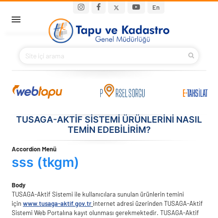
Ana içeriğe atla
Main navigation
En
ANA SAYFA
BAKANIMIZ
KURUMSAL
PROJELER
TUSAGA-AKTIF SISTEMI ÜRÜNLERINI NASIL
TEMIN EDEBILIRIM?
E-HİZMETLER
Accordion Menü
sss (tkgm)
İLETIŞIM
Body
S.S.S.
TUSAGA-Aktif Sistemi ile kullanıcılara sunulan ürünlerin temini
için
www.tusaga-aktif.gov.tr
internet adresi üzerinden TUSAGA-Aktif
Sistemi Web Portalına kayıt olunması gerekmektedir. TUSAGA-Aktif