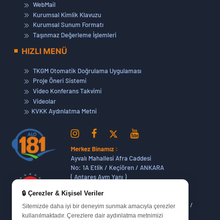
WebMail
Kurumsal Kimlik Klavuzu
Kurumsal Sunum Formatı
Taşınmaz Değerleme İşlemleri
HIZLI MENÜ
TKGM Otomatik Doğrulama Uygulaması
Proje Öneri Sistemi
Video Konferans Takvimi
Videolar
KVKK Aydınlatma Metni
Merkez Binamız :
Ayvalı Mahallesi Afra Caddesi
No: 1A Etlik / Keçiören / ANKARA
( Antares Avm Yanı )
🔒 Çerezler & Kişisel Veriler
Dikmen Hizmet Binamız :
Dikmen Caddesi No:14 (06420) Bakanlıklar /
Sitemizde daha iyi bir deneyim sunmak amacıyla çerezler
ANKARA
kullanılmaktadır. Çerezlere dair aydınlatma metnimizi