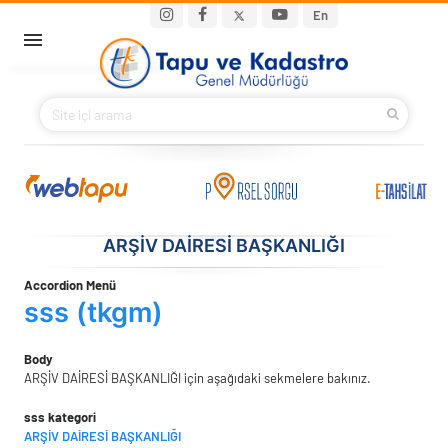
Ana içeriğe atla
Main navigation
En
ANA SAYFA
BAKANIMIZ
KURUMSAL
PROJELER
ARŞİV DAİRESİ BAŞKANLIĞI
Accordion Menü
E-HİZMETLER
sss (tkgm)
İLETIŞIM
Body
ARŞİV DAİRESİ BAŞKANLIĞI için aşağıdaki sekmelere bakınız.
S.S.S.
sss kategori
ARŞİV DAİRESİ BAŞKANLIĞI