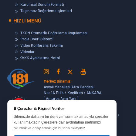
Kurumsal Sunum Formatı
Taşınmaz Değerleme İşlemleri
HIZLI MENÜ
TKGM Otomatik Doğrulama Uygulaması
Proje Öneri Sistemi
Video Konferans Takvimi
Videolar
KVKK Aydınlatma Metni
Merkez Binamız :
Ayvalı Mahallesi Afra Caddesi
No: 1A Etlik / Keçiören / ANKARA
( Antares Avm Yanı )
🔒 Çerezler & Kişisel Veriler
Dikmen Hizmet Binamız :
Dikmen Caddesi No:14 (06420) Bakanlıklar /
Sitemizde daha iyi bir deneyim sunmak amacıyla çerezler
ANKARA
kullanılmaktadır. Çerezlere dair aydınlatma metnimizi
okumak ve onaylamak için butona tıklayınız.
Oran Yerleşkemiz :