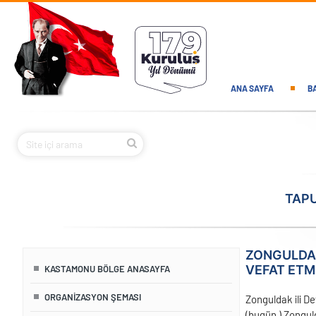
Ana içeriğe atla
Main navi
ANA SAYFA
B
TAPU
ZONGULDAK
VEFAT ETMI
KASTAMONU BÖLGE ANASAYFA
ORGANIZASYON ŞEMASI
Zonguldak ili D
(bugün ) Zongul