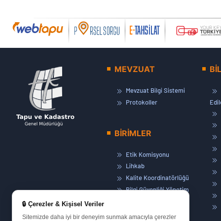
MEVZUAT
Bİ
Mevzuat Bilgi Sistemi
Protokoller
Edi
BİRİMLER
Etik Komisyonu
Lihkab
Kalite Koordinatörlüğü
Bilgi Güvenliği Yönetim
Sistemi
🔒 Çerezler & Kişisel Veriler
Basın ve Halkla İlişkiler
Sitemizde daha iyi bir deneyim sunmak amacıyla çerezler