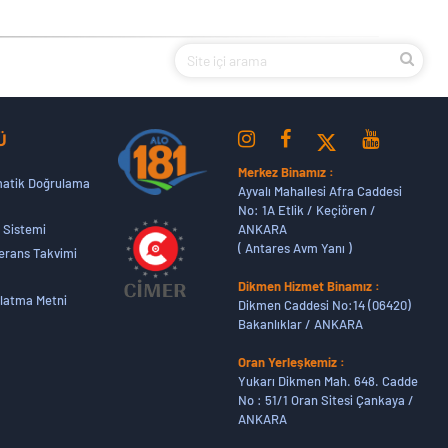
Ü
Merkez Binamız :
atik Doğrulama
Ayvalı Mahallesi Afra Caddesi
No: 1A Etlik / Keçiören /
ANKARA
 Sistemi
( Antares Avm Yanı )
erans Takvimi
Dikmen Hizmet Binamız :
latma Metni
Dikmen Caddesi No:14 (06420)
Bakanlıklar / ANKARA
Oran Yerleşkemiz :
Yukarı Dikmen Mah. 648. Cadde
No : 51/1 Oran Sitesi Çankaya /
ANKARA