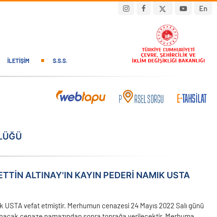
En
İLETIŞIM
S.S.S.
RLÜĞÜ
TIN ALTINAY'IN KAYIN PEDERI NAMIK USTA
ık USTA vefat etmiştir. Merhumun cenazesi 24 Mayıs 2022 Salı günü
kılınacak cenaze namazından sonra toprağa verilecektir. Merhuma