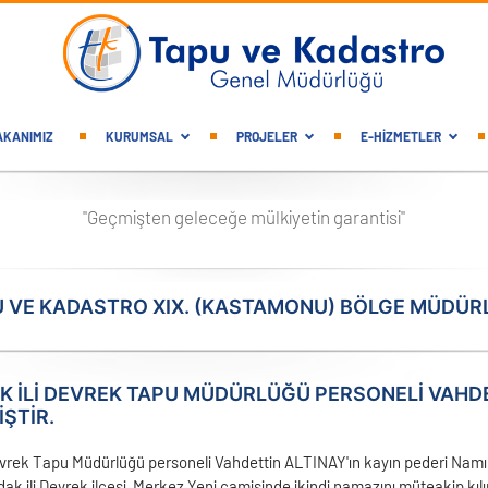
gation
AKANIMIZ
KURUMSAL
PROJELER
E-HİZMETLER
"Geçmişten geleceğe mülkiyetin garantisi"
 VE KADASTRO XIX. (KASTAMONU) BÖLGE MÜDÜ
 ILI DEVREK TAPU MÜDÜRLÜĞÜ PERSONELI VAHDET
ŞTIR.
evrek Tapu Müdürlüğü personeli Vahdettin ALTINAY'ın kayın pederi Nam
dak ili Devrek ilçesi Merkez Yeni camisinde ikindi namazını müteakip 