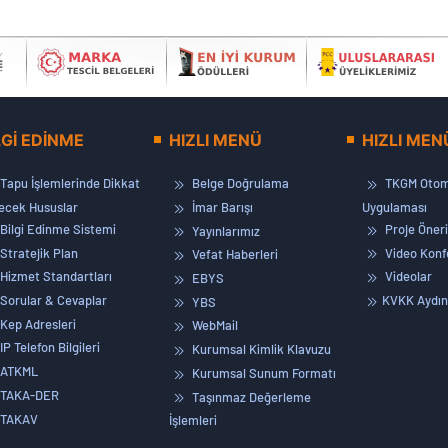
LGİ EDİNME
HIZLI MENÜ
HIZLI MEN
Tapu İşlemlerinde Dikkat
Belge Doğrulama
TKGM Otom
lecek Hususlar
İmar Barışı
Uygulaması
Bilgi Edinme Sistemi
Proje Öneri
Yayınlarımız
Stratejik Plan
Video Konf
Vefat Haberleri
Hizmet Standartları
Videolar
EBYS
Sorular & Cevaplar
KVKK Aydın
YBS
Kep Adresleri
WebMail
IP Telefon Bilgileri
Kurumsal Kimlik Klavuzu
ATKML
Kurumsal Sunum Formatı
TAKA-DER
Taşınmaz Değerleme
TAKAV
İşlemleri