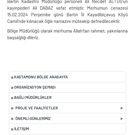
Bartın Kadastro Müdürlüğü personeli Ali Necdet ALTUĞ'un
kayınpederi Ali DABAZ vefat etmiştir. Merhumun cenazesi
15.02.2024 Perşembe günü Bartın İli Kayadibiçavuş Köyü
Camii'nde kılınacak öğle namazını müteakip defnedilecektir.
Bölge Müdürlüğü olarak merhuma Allah'tan rahmet, yakınlarına
başsağlığı dileriz.
KASTAMONU BÖLGE ANASAYFA
ORGANIZASYON ŞEMASI
BAĞLI MÜDÜRLÜKLER
PROJE VE FAALIYETLER
ÖNEMLI GÜNLERIMIZ
İLETIŞIM