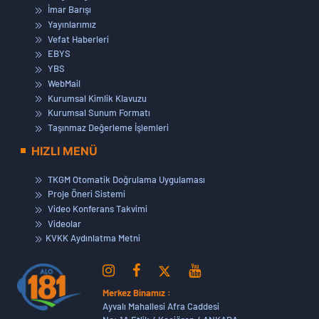
İmar Barışı
Yayınlarımız
Vefat Haberleri
EBYS
YBS
WebMail
Kurumsal Kimlik Klavuzu
Kurumsal Sunum Formatı
Taşınmaz Değerleme İşlemleri
HIZLI MENÜ
TKGM Otomatik Doğrulama Uygulaması
Proje Öneri Sistemi
Video Konferans Takvimi
Videolar
KVKK Aydınlatma Metni
Merkez Binamız :
Ayvalı Mahallesi Afra Caddesi