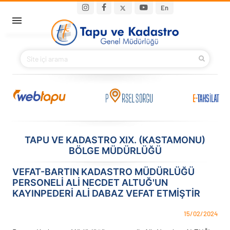
Ana içeriğe atla
Main navigation
En
ANA SAYFA
BAKANIMIZ
KURUMSAL
PROJELER
TAPU VE KADASTRO XIX. (KASTAMONU)
BÖLGE MÜDÜRLÜĞÜ
E-HİZMETLER
VEFAT-BARTIN KADASTRO MÜDÜRLÜĞÜ
İLETIŞIM
PERSONELI ALI NECDET ALTUĞ'UN
KAYINPEDERI ALI DABAZ VEFAT ETMIŞTIR
S.S.S.
15/02/2024