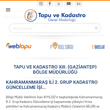
Ana içeriğe atla
Main navigation
En
ANA SAYFA
BAKANIMIZ
KURUMSAL
PROJELER
TAPU VE KADASTRO XIII. (GAZIANTEP)
BÖLGE MÜDÜRLÜĞÜ
E-HİZMETLER
KAHRAMANMARAŞ İLI 2. GRUP KADASTRO
İLETIŞIM
GÜNCELLEME IŞI...
S.S.S.
Bölge Müdür Vekilimiz İnan AYYILDIZ'ın başkanlığında Kahramanmaraş
İli 2. Grup Kadastro Güncelleme işi kapsamında yükleyici firma
yetkilileri ve Kahramanmaraş Kadastro Müdürü Celalettin BİLGİN ve