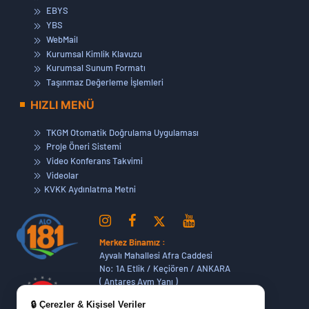
EBYS
YBS
WebMail
Kurumsal Kimlik Klavuzu
Kurumsal Sunum Formatı
Taşınmaz Değerleme İşlemleri
HIZLI MENÜ
TKGM Otomatik Doğrulama Uygulaması
Proje Öneri Sistemi
Video Konferans Takvimi
Videolar
KVKK Aydınlatma Metni
Merkez Binamız :
Ayvalı Mahallesi Afra Caddesi
No: 1A Etlik / Keçiören / ANKARA
( Antares Avm Yanı )
🔒 Çerezler & Kişisel Veriler
Dikmen Hizmet Binamız :