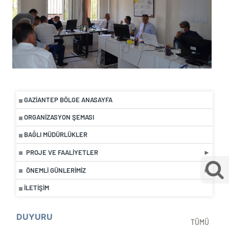
GAZIANTEP BÖLGE ANASAYFA
ORGANIZASYON ŞEMASI
BAĞLI MÜDÜRLÜKLER
PROJE VE FAALIYETLER
ÖNEMLI GÜNLERIMIZ
İLETIŞIM
DUYURU
TÜMÜ