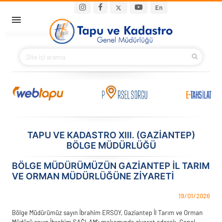
Ana içeriğe atla
Main navigation
En
ANA SAYFA
BAKANIMIZ
KURUMSAL
PROJELER
TAPU VE KADASTRO XIII. (GAZIANTEP)
BÖLGE MÜDÜRLÜĞÜ
E-HİZMETLER
BÖLGE MÜDÜRÜMÜZÜN GAZİANTEP İL TARIM
İLETIŞIM
VE ORMAN MÜDÜRLÜĞÜNE ZİYARETİ
S.S.S.
19/01/2026
Bölge Müdürümüz sayın İbrahim ERSOY, Gaziantep İl Tarım ve Orman
Müdürü sayın İbrahim SAĞLAM’ı makamında ziyaret ederek, Genel