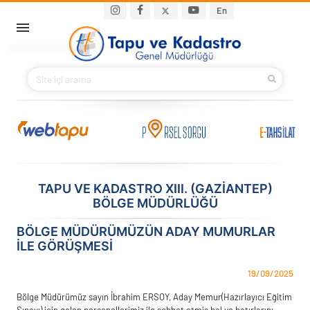
Ana içeriğe atla
Main navigation
En
ANA SAYFA
BAKANIMIZ
KURUMSAL
PROJELER
TAPU VE KADASTRO XIII. (GAZIANTEP)
BÖLGE MÜDÜRLÜĞÜ
E-HİZMETLER
BÖLGE MÜDÜRÜMÜZÜN ADAY MUMURLAR
İLETIŞIM
İLE GÖRÜŞMESİ
S.S.S.
19/09/2025
Bölge Müdürümüz sayın İbrahim ERSOY, Aday Memur(Hazırlayıcı Eğitim
Sınavı) için gelen personellerimiz ile sohbet etmiş hal ve hatırlarını