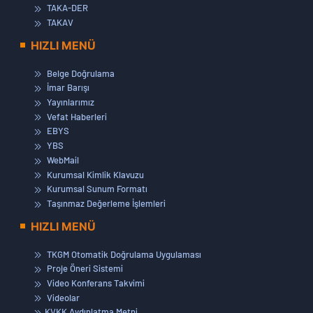
TAKA-DER
TAKAV
HIZLI MENÜ
Belge Doğrulama
İmar Barışı
Yayınlarımız
Vefat Haberleri
EBYS
YBS
WebMail
Kurumsal Kimlik Klavuzu
Kurumsal Sunum Formatı
Taşınmaz Değerleme İşlemleri
HIZLI MENÜ
TKGM Otomatik Doğrulama Uygulaması
Proje Öneri Sistemi
Video Konferans Takvimi
Videolar
KVKK Aydınlatma Metni