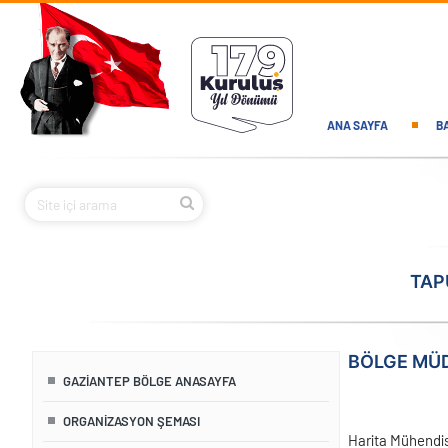
Ana içeriğe atla
Main navi
ANA SAYFA
B
TAP
BÖLGE MÜ
GAZIANTEP BÖLGE ANASAYFA
ORGANIZASYON ŞEMASI
Harita Mühendis