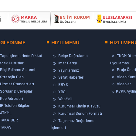
LGİ EDİNME
HIZLI MENÜ
HIZLI MEN
Tapu İşlemlerinde Dikkat
Belge Doğrulama
TKGM Otom
lecek Hususlar
İmar Barışı
Uygulaması
Bilgi Edinme Sistemi
Proje Öneri
Yayınlarımız
Stratejik Plan
Video Konf
Vefat Haberleri
Hizmet Standartları
Videolar
EBYS
Sorular & Cevaplar
KVKK Aydın
YBS
Kep Adresleri
WebMail
IP Telefon Bilgileri
Kurumsal Kimlik Klavuzu
ATKML
Kurumsal Sunum Formatı
TAKA-DER
Taşınmaz Değerleme
TAKAV
İşlemleri