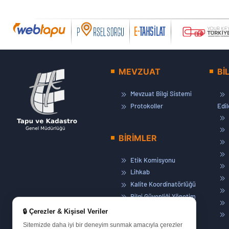
MEVZUAT
Bİ
Mevzuat Bilgi Sistemi
Protokoller
Edi
BİRİMLER
Etik Komisyonu
Lihkab
Kalite Koordinatörlüğü
Bilgi Güvenliği Yönetim
Sistemi
🔒 Çerezler & Kişisel Veriler
Basın ve Halkla İlişkiler
Sitemizde daha iyi bir deneyim sunmak amacıyla çerezler