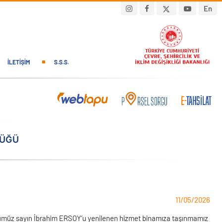
En
İLETIŞIM
S.S.S.
LÜĞÜ
11/05/2026
rümüz sayın İbrahim ERSOY’u yenilenen hizmet binamıza taşınmamız