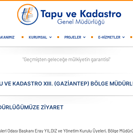
gation
AKANIMIZ
KURUMSAL
PROJELER
E-HİZMETLER
"Geçmişten geleceğe mülkiyetin garantisi"
U VE KADASTRO XIII. (GAZIANTEP) BÖLGE MÜDÜR
DÜRLÜĞÜMÜZE ZİYARET
leri Odası Başkanı Eray YILDIZ ve Yönetim Kurulu Üyeleri, Bölge Müdü