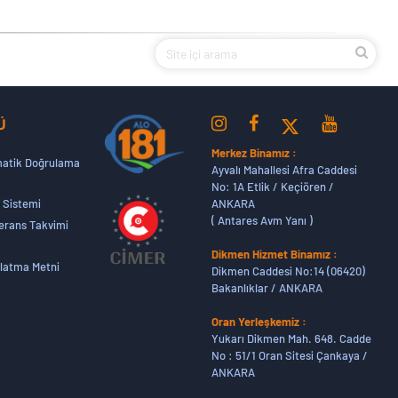
Ü
Merkez Binamız :
atik Doğrulama
Ayvalı Mahallesi Afra Caddesi
No: 1A Etlik / Keçiören /
ANKARA
 Sistemi
( Antares Avm Yanı )
erans Takvimi
Dikmen Hizmet Binamız :
latma Metni
Dikmen Caddesi No:14 (06420)
Bakanlıklar / ANKARA
Oran Yerleşkemiz :
Yukarı Dikmen Mah. 648. Cadde
No : 51/1 Oran Sitesi Çankaya /
ANKARA