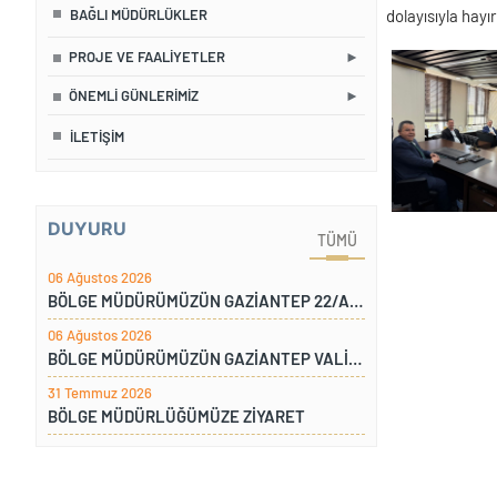
BAĞLI MÜDÜRLÜKLER
dolayısıyla hayı
PROJE VE FAALIYETLER
ÖNEMLI GÜNLERIMIZ
İLETIŞIM
DUYURU
TÜMÜ
06 Ağustos 2026
BÖLGE MÜDÜRÜMÜZÜN GAZİANTEP 22/A ŞANTİYESİNE ZİYARETİ
06 Ağustos 2026
BÖLGE MÜDÜRÜMÜZÜN GAZİANTEP VALİLİĞİNE ZİYARETİ
31 Temmuz 2026
BÖLGE MÜDÜRLÜĞÜMÜZE ZİYARET