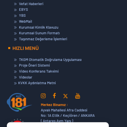
Vefat Haberleri
EBYS
YBS
WebMail
Kurumsal Kimlik Klavuzu
Kurumsal Sunum Formatı
Taşınmaz Değerleme İşlemleri
HIZLI MENÜ
TKGM Otomatik Doğrulama Uygulaması
Proje Öneri Sistemi
Video Konferans Takvimi
Videolar
KVKK Aydınlatma Metni
Merkez Binamız :
Ayvalı Mahallesi Afra Caddesi
No: 1A Etlik / Keçiören / ANKARA
( Antares Avm Yanı )