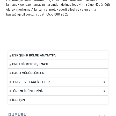
kılınacak cenaze namazının ardından defnedilecektir. Bölge Müdürlüğü
olarak merhuma Allahtan rahmet, kederli ailesi ve yakınlarına
başsağlığı diliyoruz. İrtibat: 0535 660 28 27
ESKIŞEHIR BÖLGE ANASAYFA
ORGANIZASYON ŞEMASI
BAĞLI MÜDÜRLÜKLER
PROJE VE FAALIYETLER
ÖNEMLI GÜNLERIMIZ
İLETIŞIM
DUYURU