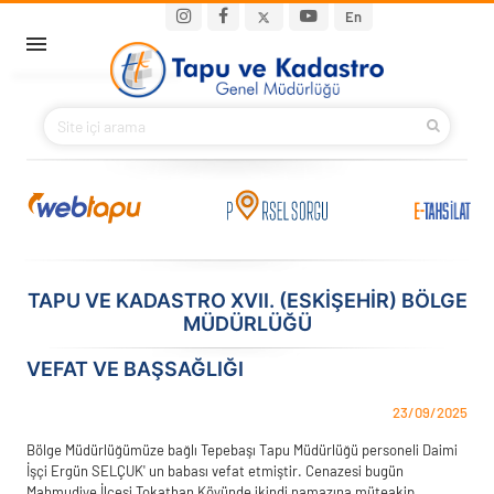
Ana içeriğe atla
Main navigation
En
ANA SAYFA
BAKANIMIZ
KURUMSAL
PROJELER
TAPU VE KADASTRO XVII. (ESKIŞEHIR) BÖLGE
MÜDÜRLÜĞÜ
E-HİZMETLER
VEFAT VE BAŞSAĞLIĞI
İLETIŞIM
23/09/2025
S.S.S.
Bölge Müdürlüğümüze bağlı Tepebaşı Tapu Müdürlüğü personeli Daimi
İşçi Ergün SELÇUK' un babası vefat etmiştir. Cenazesi bugün
Mahmudiye İlçesi Tokathan Köyünde ikindi namazına müteakip