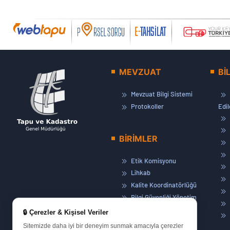
MEVZUAT
Bİ
Mevzuat Bilgi Sistemi
Protokoller
Edi
BİRİMLER
Etik Komisyonu
Lihkab
Kalite Koordinatörlüğü
Bilgi Güvenliği Yönetim
Sistemi
🔒 Çerezler & Kişisel Veriler
Basın ve Halkla İlişkiler
Sitemizde daha iyi bir deneyim sunmak amacıyla çerezler