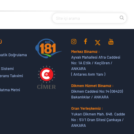
Ü
Merkez Binamız :
atik Doğrulama
Ayvalı Mahallesi Afra Caddesi
No: 1A Etlik / Keçiören /
ANKARA
 Sistemi
( Antares Avm Yanı )
erans Takvimi
Dikmen Hizmet Binamız :
latma Metni
Dikmen Caddesi No:14 (06420)
Bakanlıklar / ANKARA
Oran Yerleşkemiz :
Yukarı Dikmen Mah. 648. Cadde
No : 51/1 Oran Sitesi Çankaya /
ANKARA