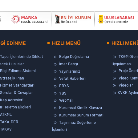
LGİ EDİNME
HIZLI MENÜ
HIZLI MEN
Tapu İşlemlerinde Dikkat
Belge Doğrulama
TKGM Otom
lecek Hususlar
İmar Barışı
Uygulaması
Bilgi Edinme Sistemi
Proje Öneri
Yayınlarımız
Stratejik Plan
Video Konf
Vefat Haberleri
Hizmet Standartları
Videolar
EBYS
Sorular & Cevaplar
KVKK Aydın
YBS
Kep Adresleri
WebMail
IP Telefon Bilgileri
Kurumsal Kimlik Klavuzu
ATKML
Kurumsal Sunum Formatı
TAKA-DER
Taşınmaz Değerleme
TAKAV
İşlemleri