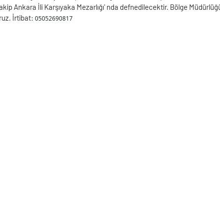
ip Ankara İli Karşıyaka Mezarlığı' nda defnedilecektir. Bölge Müdürlüğü
ruz. İrtibat:
05052690817