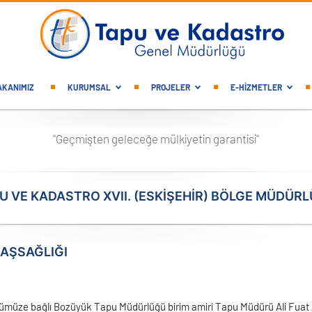
gation
AKANIMIZ
KURUMSAL
PROJELER
E-HİZMETLER
"Geçmişten geleceğe mülkiyetin garantisi"
U VE KADASTRO XVII. (ESKIŞEHIR) BÖLGE MÜDÜR
BAŞSAĞLIĞI
müze bağlı Bozüyük Tapu Müdürlüğü birim amiri Tapu Müdürü Ali Fuat AL