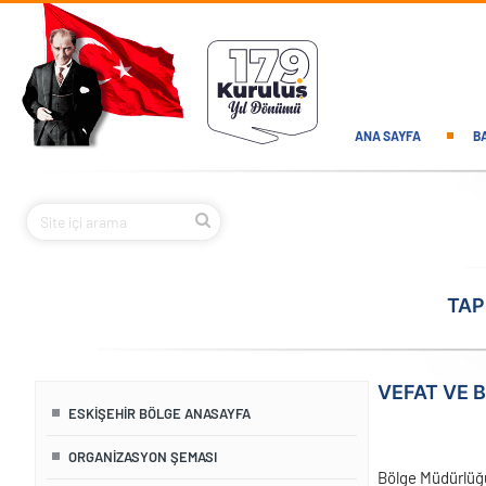
Ana içeriğe atla
Main navi
ANA SAYFA
B
TAP
VEFAT VE 
ESKIŞEHIR BÖLGE ANASAYFA
ORGANIZASYON ŞEMASI
Bölge Müdürlüğü