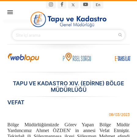
Ana içeriğe atla
Main navigation
En
ANA SAYFA
BAKANIMIZ
KURUMSAL
PROJELER
TAPU VE KADASTRO XIV. (EDIRNE) BÖLGE
MÜDÜRLÜĞÜ
E-HİZMETLER
VEFAT
İLETIŞIM
08/03/2023
S.S.S.
Bölge Müdürlüğümüzde Görev Yapan Bölge Müdür
Yardımcımız Ahmet ÖZDEN' in annesi Vefat Etmiştir.
Tekirdağ ili Süleymanpaşa ilçesi Süleyman Mehmet efendi