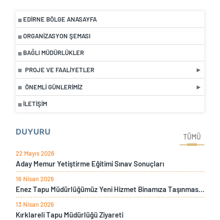
EDIRNE BÖLGE ANASAYFA
ORGANIZASYON ŞEMASI
BAĞLI MÜDÜRLÜKLER
PROJE VE FAALIYETLER
ÖNEMLI GÜNLERIMIZ
İLETIŞIM
DUYURU
TÜMÜ
22 Mayıs 2026
Aday Memur Yetiştirme Eğitimi Sınav Sonuçları
16 Nisan 2026
Enez Tapu Müdürlüğümüz Yeni Hizmet Binamıza Taşınması Sebebiyle İki Gün Süre İle Hizmet Verilemeyecektir
13 Nisan 2026
Kırklareli Tapu Müdürlüğü Ziyareti