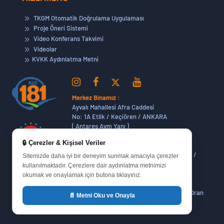
TKGM Otomatik Doğrulama Uygulaması
Proje Öneri Sistemi
Video Konferans Takvimi
Videolar
KVKK Aydınlatma Metni
Merkez Binamız :
Ayvalı Mahallesi Afra Caddesi
No: 1A Etlik / Keçiören / ANKARA
( Antares Avm Yanı )
🔒 Çerezler & Kişisel Veriler
Dikmen Hizmet Binamız :
Dikmen Caddesi No:14 (06420) Bakanlıklar /
Sitemizde daha iyi bir deneyim sunmak amacıyla çerezler
ANKARA
kullanılmaktadır. Çerezlere dair aydınlatma metnimizi
okumak ve onaylamak için butona tıklayınız.
Oran Yerleşkemiz :
Yukarı Dikmen Mah. 648. Cadde No : 51/1 Oran
📄 Metni Oku ve Onayla
Sitesi Çankaya / ANKARA