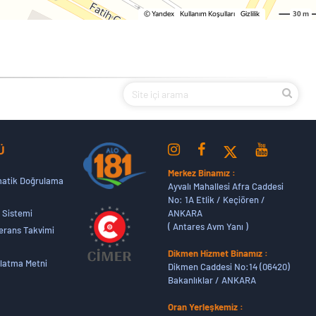
Ü
Merkez Binamız :
atik Doğrulama
Ayvalı Mahallesi Afra Caddesi
No: 1A Etlik / Keçiören /
ANKARA
 Sistemi
( Antares Avm Yanı )
erans Takvimi
Dikmen Hizmet Binamız :
latma Metni
Dikmen Caddesi No:14 (06420)
Bakanlıklar / ANKARA
Oran Yerleşkemiz :