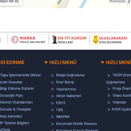
LGİ EDİNME
HIZLI MENÜ
HIZLI MEN
Tapu İşlemlerinde Dikkat
Belge Doğrulama
TKGM Otom
lecek Hususlar
İmar Barışı
Uygulaması
Bilgi Edinme Sistemi
Proje Öneri
Yayınlarımız
Stratejik Plan
Video Konf
Vefat Haberleri
Hizmet Standartları
Videolar
EBYS
Sorular & Cevaplar
KVKK Aydın
YBS
Kep Adresleri
WebMail
IP Telefon Bilgileri
Kurumsal Kimlik Klavuzu
ATKML
Kurumsal Sunum Formatı