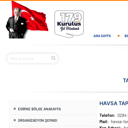
Ana içeriğe atla
Main navi
ANA SAYFA
B
T
HAVSA TA
EDIRNE BÖLGE ANASAYFA
Telefon
0284 
ORGANIZASYON ŞEMASI
Mail
havsa-ts
Kep Adresi
ha