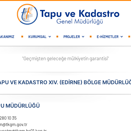
gation
AKANIMIZ
KURUMSAL
PROJELER
E-HİZMETLER
"Geçmişten geleceğe mülkiyetin garantisi"
APU VE KADASTRO XIV. (EDIRNE) BÖLGE MÜDÜRLÜ
PU MÜDÜRLÜĞÜ
280 10 35
m@tkgm.gov.tr
vsatm@tkgm.hs01.kep.tr