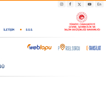
En
İLETIŞIM
S.S.S.
ĞÜ