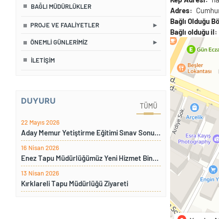
BAĞLI MÜDÜRLÜKLER
Adres
Cumhur
Bağlı Olduğu B
PROJE VE FAALIYETLER
Bağlı olduğu il
ÖNEMLI GÜNLERIMIZ
İLETIŞIM
DUYURU
TÜMÜ
22 Mayıs 2026
Aday Memur Yetiştirme Eğitimi Sınav Sonuçları
16 Nisan 2026
Enez Tapu Müdürlüğümüz Yeni Hizmet Binamıza Taşınması Sebebiyle İki Gün Süre İle Hizmet Verilemeyecektir
13 Nisan 2026
Kırklareli Tapu Müdürlüğü Ziyareti