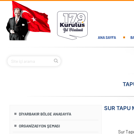
Ana içeriğe atla
Main navi
ANA SAYFA
B
TAP
SUR TAPU
DIYARBAKIR BÖLGE ANASAYFA
ORGANIZASYON ŞEMASI
Sur Tap