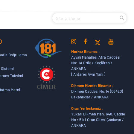
Ü
Merkez Binamız :
atik Doğrulama
Ayvalı Mahallesi Afra Caddesi
No: 1A Etlik / Keçiören /
ANKARA
 Sistemi
( Antares Avm Yanı )
erans Takvimi
Dikmen Hizmet Binamız :
latma Metni
Dikmen Caddesi No:14 (06420)
Bakanlıklar / ANKARA
Oran Yerleşkemiz :
Yukarı Dikmen Mah. 648. Cadde
No : 51/1 Oran Sitesi Çankaya /
ANKARA