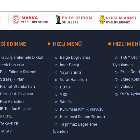
LGİ EDİNME
HIZLI MENÜ
HIZLI MEN
Tapu İşlemlerinde Dikkat
Belge Doğrulama
TKGM Otom
lecek Hususlar
İmar Barışı
Uygulaması
Bilgi Edinme Sistemi
Proje Öneri
Yayınlarımız
Stratejik Plan
Video Konf
Vefat Haberleri
Hizmet Standartları
Videolar
EBYS
Sorular & Cevaplar
KVKK Aydın
YBS
Kep Adresleri
WebMail
IP Telefon Bilgileri
Kurumsal Kimlik Klavuzu
ATKML
Kurumsal Sunum Formatı
TAKA-DER
Taşınmaz Değerleme
TAKAV
İşlemleri