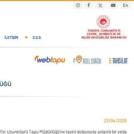
En
İLETIŞIM
S.S.S.
LÜĞÜ
23/04/2026
n Uzunköprü Tapu Müdürlüğü’ne tayini dolayısıyla anlamlı bir veda