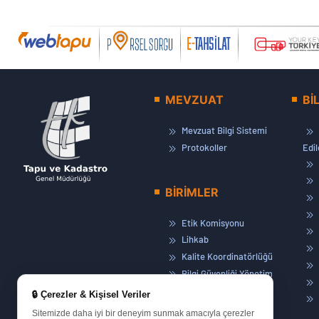
MEVZUAT
Bİ
Mevzuat Bilgi Sistemi
Protokoller
Edi
BİRİMLER
Etik Komisyonu
Lihkab
Kalite Koordinatörlüğü
Bilgi Güvenliği Yönetim
Sistemi
🔒 Çerezler & Kişisel Veriler
Basın ve Halkla İlişkiler
Sitemizde daha iyi bir deneyim sunmak amacıyla çerezler