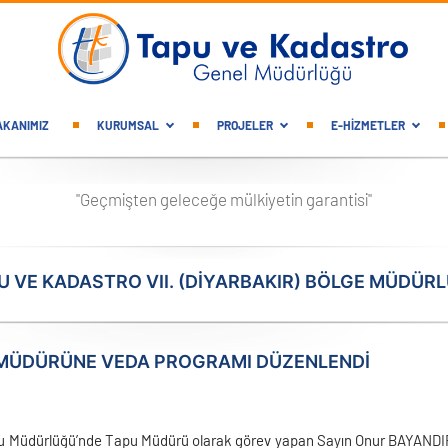
gation
AKANIMIZ
KURUMSAL
PROJELER
E-HİZMETLER
"Geçmişten geleceğe mülkiyetin garantisi"
U VE KADASTRO VII. (DIYARBAKIR) BÖLGE MÜDÜR
 MÜDÜRÜNE VEDA PROGRAMI DÜZENLENDİ
u Müdürlüğü’nde Tapu Müdürü olarak görev yapan Sayın Onur BAYANDIR’ı