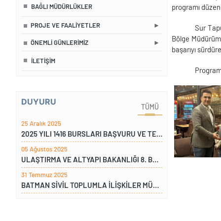
BAĞLI MÜDÜRLÜKLER
programı düzen
PROJE VE FAALIYETLER
Sur Tapu
Bölge Müdürümüz
ÖNEMLI GÜNLERIMIZ
başarıyı sürdüre
İLETIŞIM
Program
DUYURU
TÜMÜ
25 Aralık 2025
2025 YILI 1416 BURSLARI BAŞVURU VE TERCİH KILAVUZU
05 Ağustos 2025
ULAŞTIRMA VE ALTYAPI BAKANLIĞI 8. BÖLGE MÜDÜRÜ İLE ÇAYKUR DİYARBAKIR BÖLGE MÜDÜRÜNÜN BÖLGE MÜDÜRLÜĞÜMÜZÜ ZİYARETİ
31 Temmuz 2025
BATMAN SİVİL TOPLUMLA İLİŞKİLER MÜDÜRÜ İLE SOSYAL YARDIMLAŞMA MÜDÜRÜNÜN BÖLGE MÜDÜRLÜĞÜMÜZÜ ZİYARETİ