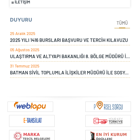
İLETIŞIM
DUYURU
TÜMÜ
25 Aralık 2025
2025 YILI 1416 BURSLARI BAŞVURU VE TERCİH KILAVUZU
05 Ağustos 2025
ULAŞTIRMA VE ALTYAPI BAKANLIĞI 8. BÖLGE MÜDÜRÜ İLE ÇAYKUR DİYARBAKIR BÖLGE MÜDÜRÜNÜN BÖLGE MÜDÜRLÜĞÜMÜZÜ ZİYARETİ
31 Temmuz 2025
BATMAN SİVİL TOPLUMLA İLİŞKİLER MÜDÜRÜ İLE SOSYAL YARDIMLAŞMA MÜDÜRÜNÜN BÖLGE MÜDÜRLÜĞÜMÜZÜ ZİYARETİ