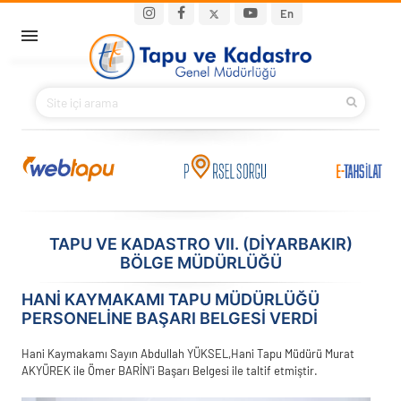
Ana içeriğe atla
Main navigation
En
ANA SAYFA
BAKANIMIZ
KURUMSAL
PROJELER
TAPU VE KADASTRO VII. (DIYARBAKIR)
BÖLGE MÜDÜRLÜĞÜ
E-HİZMETLER
HANİ KAYMAKAMI TAPU MÜDÜRLÜĞÜ
İLETIŞIM
PERSONELİNE BAŞARI BELGESİ VERDİ
S.S.S.
Hani Kaymakamı Sayın Abdullah YÜKSEL,Hani Tapu Müdürü Murat
AKYÜREK ile Ömer BARİN'i Başarı Belgesi ile taltif etmiştir.