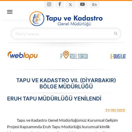
Ana içeriğe atla
Main navigation
En
ANA SAYFA
BAKANIMIZ
KURUMSAL
PROJELER
TAPU VE KADASTRO VII. (DIYARBAKIR)
BÖLGE MÜDÜRLÜĞÜ
E-HİZMETLER
ERUH TAPU MÜDÜRLÜĞÜ YENİLENDİ
İLETIŞIM
31/05/2023
S.S.S.
Tapu ve Kadastro Genel Müdürlüğümüz Kurumsal Gelişim
Projesi Kapsamında Eruh Tapu Müdürlüğü kurumsal kimlik