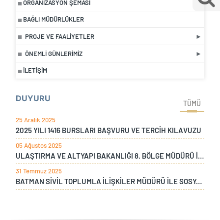
ORGANIZASYON ŞEMASI
BAĞLI MÜDÜRLÜKLER
PROJE VE FAALIYETLER
ÖNEMLI GÜNLERIMIZ
İLETIŞIM
DUYURU
TÜMÜ
25 Aralık 2025
2025 YILI 1416 BURSLARI BAŞVURU VE TERCİH KILAVUZU
05 Ağustos 2025
ULAŞTIRMA VE ALTYAPI BAKANLIĞI 8. BÖLGE MÜDÜRÜ İLE ÇAYKUR DİYARBAKIR BÖLGE MÜDÜRÜNÜN BÖLGE MÜDÜRLÜĞÜMÜZÜ ZİYARETİ
31 Temmuz 2025
BATMAN SİVİL TOPLUMLA İLİŞKİLER MÜDÜRÜ İLE SOSYAL YARDIMLAŞMA MÜDÜRÜNÜN BÖLGE MÜDÜRLÜĞÜMÜZÜ ZİYARETİ