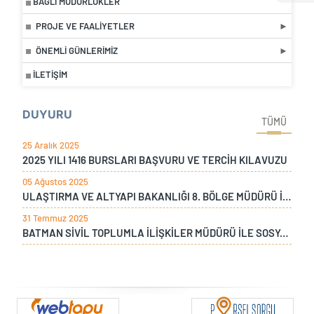
BAĞLI MÜDÜRLÜKLER
PROJE VE FAALIYETLER
ÖNEMLI GÜNLERIMIZ
İLETIŞIM
DUYURU
TÜMÜ
25 Aralık 2025
2025 YILI 1416 BURSLARI BAŞVURU VE TERCİH KILAVUZU
05 Ağustos 2025
ULAŞTIRMA VE ALTYAPI BAKANLIĞI 8. BÖLGE MÜDÜRÜ İLE ÇAYKUR DİYARBAKIR BÖLGE MÜDÜRÜNÜN BÖLGE MÜDÜRLÜĞÜMÜZÜ ZİYARETİ
31 Temmuz 2025
BATMAN SİVİL TOPLUMLA İLİŞKİLER MÜDÜRÜ İLE SOSYAL YARDIMLAŞMA MÜDÜRÜNÜN BÖLGE MÜDÜRLÜĞÜMÜZÜ ZİYARETİ