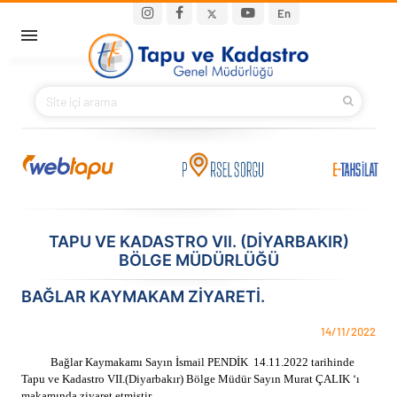
Ana içeriğe atla
Main navigation
En
ANA SAYFA
BAKANIMIZ
KURUMSAL
PROJELER
TAPU VE KADASTRO VII. (DIYARBAKIR)
BÖLGE MÜDÜRLÜĞÜ
E-HİZMETLER
BAĞLAR KAYMAKAM ZIYARETI.
İLETIŞIM
14/11/2022
S.S.S.
Bağlar Kaymakamı Sayın İsmail PENDİK 14.11.2022 tarihinde
Tapu ve Kadastro VII.(Diyarbakır) Bölge Müdür Sayın Murat ÇALIK ‘ı
makamında ziyaret etmiştir.