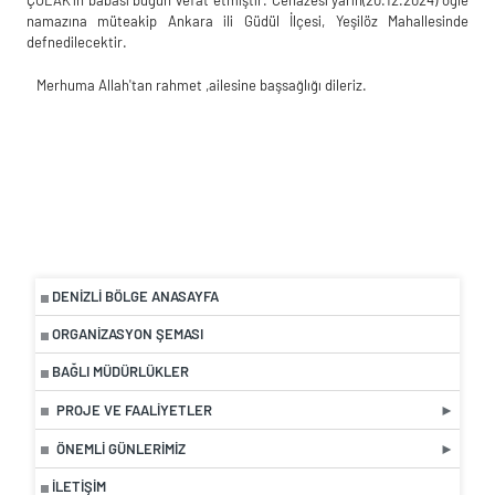
namazına müteakip Ankara ili Güdül İlçesi, Yeşilöz Mahallesinde
defnedilecektir.
Merhuma Allah'tan rahmet ,ailesine başsağlığı dileriz.
DENIZLI BÖLGE ANASAYFA
ORGANIZASYON ŞEMASI
BAĞLI MÜDÜRLÜKLER
PROJE VE FAALIYETLER
ÖNEMLI GÜNLERIMIZ
İLETIŞIM