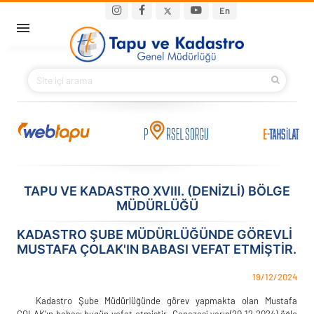
Ana içeriğe atla
Main navigation
En
ANA SAYFA
BAKANIMIZ
KURUMSAL
PROJELER
TAPU VE KADASTRO XVIII. (DENIZLI) BÖLGE
MÜDÜRLÜĞÜ
E-HİZMETLER
KADASTRO ŞUBE MÜDÜRLÜĞÜNDE GÖREVLI
İLETIŞIM
MUSTAFA ÇOLAK'IN BABASI VEFAT ETMIŞTIR.
S.S.S.
19/12/2024
Kadastro Şube Müdürlüğünde görev yapmakta olan Mustafa
ÇOLAK'ın babası bugün vefat etmiştir. Cenazesi yarın(20.12.2024) öğle