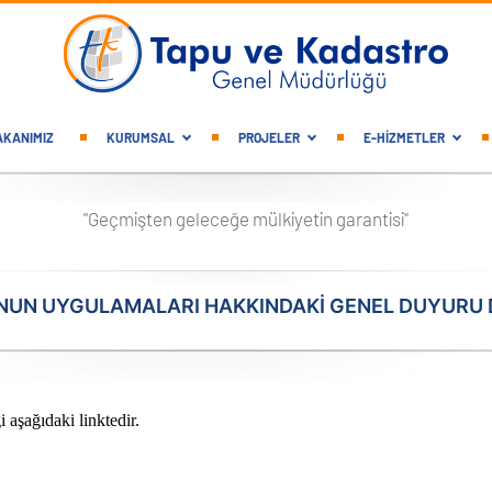
gation
AKANIMIZ
KURUMSAL
PROJELER
E-HİZMETLER
"Geçmişten geleceğe mülkiyetin garantisi"
ANUN UYGULAMALARI HAKKINDAKI GENEL DUYURU D
aşağıdaki linktedir.