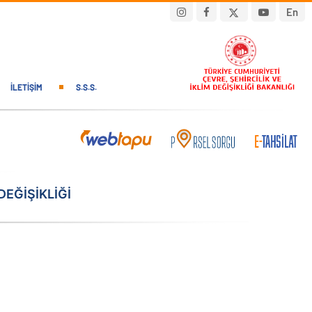
En
İLETIŞIM
S.S.S.
EĞIŞIKLIĞI