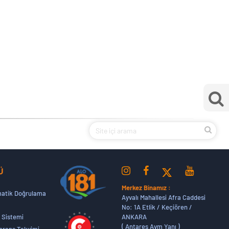
Ü
Merkez Binamız :
atik Doğrulama
Ayvalı Mahallesi Afra Caddesi
No: 1A Etlik / Keçiören /
ANKARA
 Sistemi
( Antares Avm Yanı )
erans Takvimi