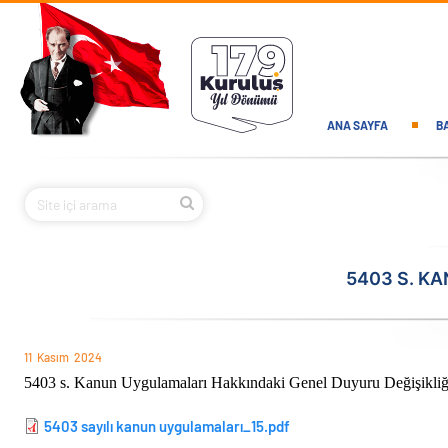
Ana içeriğe atla
Main navi
ANA SAYFA
B
5403 S. K
11
Kasım
2024
5403 s. Kanun Uygulamaları Hakkındaki Genel Duyuru Değişikliği 
5403 sayılı kanun uygulamaları_15.pdf