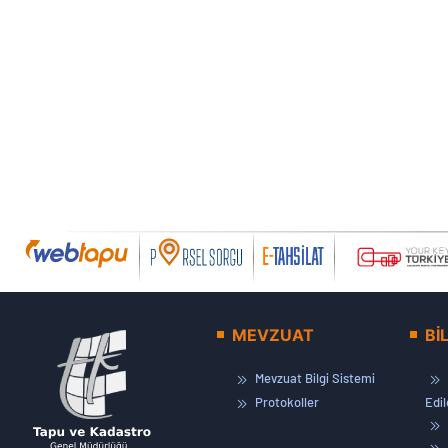
MEVZUAT
Bİ
Mevzuat Bilgi Sistemi
Protokoller
Edi