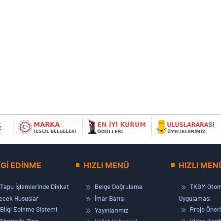
LGİ EDİNME
HIZLI MENÜ
HIZLI MEN
Tapu İşlemlerinde Dikkat
Belge Doğrulama
TKGM Otom
lecek Hususlar
İmar Barışı
Uygulaması
Bilgi Edinme Sistemi
Proje Öneri
Yayınlarımız
Stratejik Plan
Video Konf