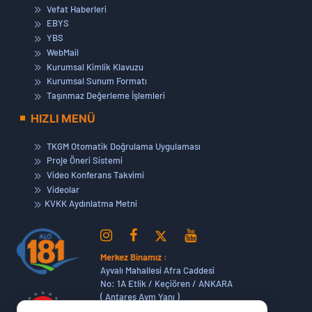
Vefat Haberleri
EBYS
YBS
WebMail
Kurumsal Kimlik Klavuzu
Kurumsal Sunum Formatı
Taşınmaz Değerleme İşlemleri
HIZLI MENÜ
TKGM Otomatik Doğrulama Uygulaması
Proje Öneri Sistemi
Video Konferans Takvimi
Videolar
KVKK Aydınlatma Metni
Merkez Binamız :
Ayvalı Mahallesi Afra Caddesi
No: 1A Etlik / Keçiören / ANKARA
( Antares Avm Yanı )