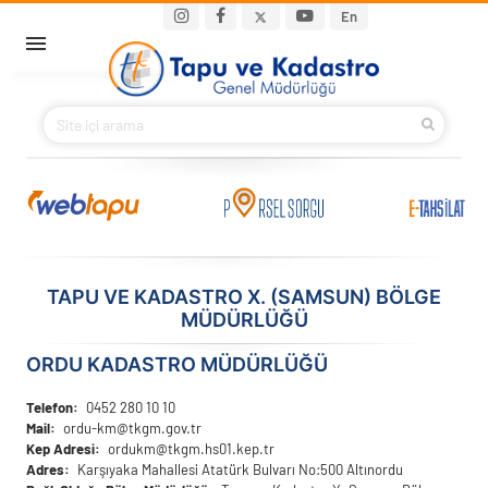
Ana içeriğe atla
Main navigation
En
ANA SAYFA
BAKANIMIZ
KURUMSAL
PROJELER
TAPU VE KADASTRO X. (SAMSUN) BÖLGE
MÜDÜRLÜĞÜ
E-HİZMETLER
ORDU KADASTRO MÜDÜRLÜĞÜ
İLETIŞIM
Telefon
0452 280 10 10
Mail
ordu-km@tkgm.gov.tr
S.S.S.
Kep Adresi
ordukm@tkgm.hs01.kep.tr
Adres
Karşıyaka Mahallesi Atatürk Bulvarı No:500 Altınordu