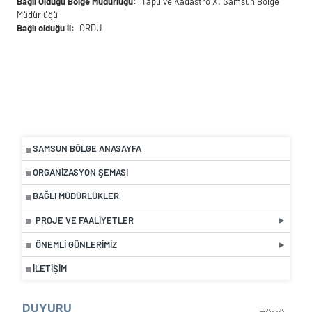
Bağlı Olduğu Bölge Müdürlüğü
Tapu ve Kadastro X. Samsun Bölge
Müdürlüğü
Bağlı olduğu il
ORDU
SAMSUN BÖLGE ANASAYFA
ORGANIZASYON ŞEMASI
BAĞLI MÜDÜRLÜKLER
PROJE VE FAALIYETLER
ÖNEMLI GÜNLERIMIZ
İLETIŞIM
DUYURU